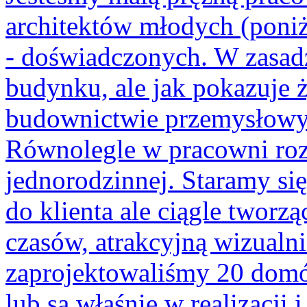
architektów młodych (poni
- doświadczonych. W zasadz
budynku, ale jak pokazuje 
budownictwie przemysłow
Równolegle w pracowni rozw
jednorodzinnej. Staramy s
do klienta ale ciągle tworzą
czasów, atrakcyjną wizualni
zaprojektowaliśmy 20 domów
lub są właśnie w realizacji 