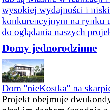
wysokiej wydajności i nisk
konkurencyjnym na rynku u
do oglądania naszych proje
Domy jednorodzinne
Dom "nieKostka" na skarpi
Projekt obejmuje dwukond