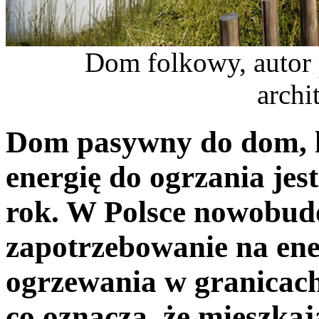
Dom folkowy, autor 
archi
Dom pasywny do dom, k
energię do ogrzania je
rok. W Polsce nowobu
zapotrzebowanie na ene
ogrzewania w granicac
co oznacza, że mieszk