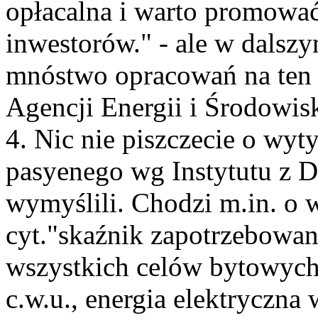
opłacalna i warto promować
inwestorów." - ale w dalszym
mnóstwo opracowań na ten 
Agencji Energii i Środowis
4. Nic nie piszczecie o wy
pasyenego wg Instytutu z Da
wymyślili. Chodzi m.in. o 
cyt."skaźnik zapotrzebowan
wszystkich celów bytowych
c.w.u., energia elektryczn