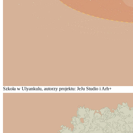
Szkoła w Ulyankulu, autorzy projektu: JeJu Studio i Arh+