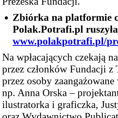
Prezeska Fundacji.
Zbiórka na platformie
Polak.Potrafi.pl ruszył
www.polakpotrafi.pl/pr
Na wpłacających czekają n
przez członków Fundacji z T
przez osoby zaangażowane w 
np. Anna Orska – projektantk
ilustratorka i graficzka, Ju
oraz Wydawnictwo Publicat