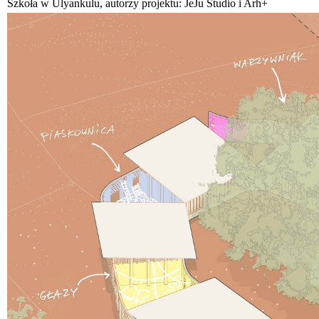
Szkoła w Ulyankulu, autorzy projektu: JeJu Studio i Arh+