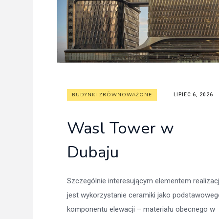
Freelance - arch
K
Galeria Miast 
F
Filmy
BUDYNKI ZRÓWNOWAŻONE
LIPIEC 6, 2026
Wasl Tower w
Dubaju
Szczególnie interesującym elementem realizacj
jest wykorzystanie ceramiki jako podstawoweg
komponentu elewacji – materiału obecnego w