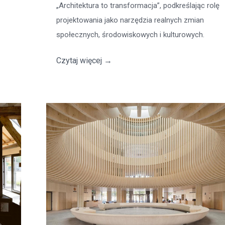
„Architektura to transformacja”, podkreślając rolę
projektowania jako narzędzia realnych zmian
społecznych, środowiskowych i kulturowych.
Czytaj więcej
→