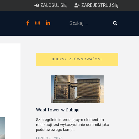
ZALOGUJ SIĘ
ZAREJESTRUJ SIĘ
zne
budowlane
 techniczne (budynki)
BUDYNKI ZRÓWNOWAŻONE
o charakterystyce
ycznej budynków
łowy zakres i forma projektu
Wasl Tower w Dubaju
anego
Szczególnie interesującym elementem
realizacji jest wykorzystanie ceramiki jako
o planowaniu i
podstawowego komp...
darowaniu przestrzennym
LIPIEC 6, 2026