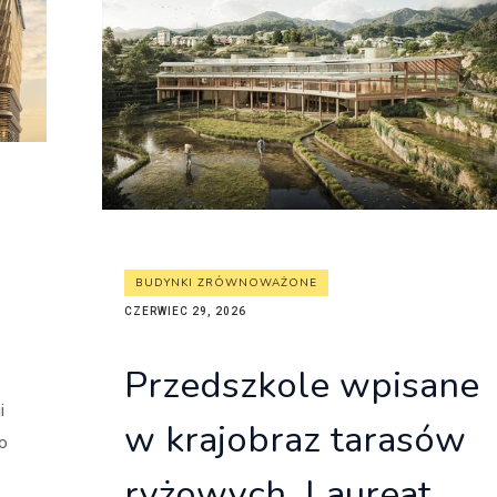
itekt
atalog produktów dla architekta
Prawo a
Dawnych
irmy
BUDYNKI ZRÓWNOWAŻONE
CZERWIEC 29, 2026
Przedszkole wpisane
i
w krajobraz tarasów
o
ryżowych. Laureat