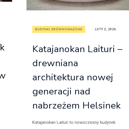
BUDYNKI ZRÓWNOWAŻONE
LUTY 2, 2026
k
Katajanokan Laituri –
drewniana
 w
architektura nowej
generacji nad
nabrzeżem Helsinek
Katajanokan Laituri to nowoczesny budynek