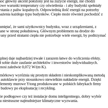
 główny akcent położony jest na zużycie energii, nie chodzi
e warunki temperatury czy oświetlenia - i aby budynki spełniały
stania z paliw kopalnych. Odpowiednią ilość energii na potrzeby
osażenia każdego typu budynków. Ciepło może również pochodzić z
pamiętać, że sami użytkownicy budynku, wraz z urządzeniami, z
erowane w stronę południową. Głównym problemem na drodze do
ny przed stratami ciepła nie potrzebuje wiele energii, by podtrzymać
 daje najbardziej trwałe i zarazem łatwe do wyliczenia efekty.
 sobie duże zaufanie architektów i inwestorów indywidualnych.
nosi zaledwie 0,072 W/(m·K).
komórkowy wyróżnia się prostym składem i nieskomplikowaną metodą
utoklawie przy stosunkowo niewielkim nakładzie energii. Dzięki
zez elementy murowe Ytong produkowane w polskich fabrykach firmy
 budowy po eksploatację i recykling.
ie podłogowe czy też instalacje domu inteligentnego, dobry wybór
 niestraszne najtrudniejsze klimatyczne wyzwania.