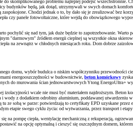
do skomplikowanego problemu najlepiej podejść wszechstronnie. Choć
icy budynków będą, jak dotąd, utrzymywali w swych domach komfortow
aspokojone. Chodzi jednak o to, by dało się je zrealizować bez korzy
iepła czy panele fotowoltaiczne, które wejdą do obowiązkowego wyp
arto pochylić się nad tym, jak duże będzie to zapotrzebowanie. Warto 
Kolejnym "darmowym" źródłem energii cieplnej są wszystkie okna ski
 ciepła na zewnątrz w chłodnych miesiącach roku. Dom dobrze zaizolowa
o domu, wybór budulca o niskim współczynniku przewodności cieplnej
blemami energooszczędności w budownictwie,
beton komórkowy
zyskał
zonych do murowania ścian jednowarstwowych Ytong EnergoUltra+ wy
ej izolacyjności wcale nie musi być materiałem najdroższym. Beton 
a i wody z dodatkiem odrobiny aluminium, poddawanej utwardzeniu w a
 idą tu ze sobą w parze: potwierdzają to certyfikaty EPD uzyskane pr
ym etapie swego cyklu życia: od wytwarzania, przez transport i etapy
się na pompę ciepła, wentylację mechaniczną z rekuperacją, ogrzewan
postawić na opcję optymalną i cieszyć się oszczędnym domem, któremu