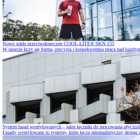
Nowe szkło przeciwsłoneczne COOL-LITE® SKN 155
W sporcie liczy się forma, precyzja i konsekwentna praca nad każdy
System fasad wentylowanych – jakie łączniki do mocowania płyt izo
Fasady wentylowane to systemy, które łączą minimalistyczny design