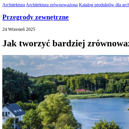
Architektura
Architektura zrównoważona
Katalog produktów dla arch
Przegrody zewnętrzne
24 Wrzesień 2025
Jak tworzyć bardziej zrównowa