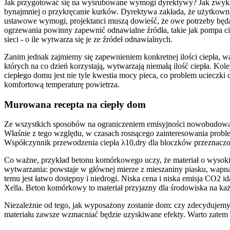
Jak przygotować się na wyśrubowane wymogi dyrektywy? Jak zwykle 
bynajmniej o przykręcanie kurków. Dyrektywa zakłada, że użytkown
ustawowe wymogi, projektanci muszą dowieść, że owe potrzeby będą z
ogrzewania powinny zapewnić odnawialne źródła, takie jak pompa c
sieci - o ile wytwarza się je ze źródeł odnawialnych.
Zanim jednak zajmiemy się zapewnieniem konkretnej ilości ciepła, w
których na co dzień korzystają, wytwarzają niemałą ilość ciepła. 
ciepłego domu jest nie tyle kwestia mocy pieca, co problem ucieczki
komfortową temperaturę powietrza.
Murowana recepta na ciepły dom
Ze wszystkich sposobów na ograniczeniem emisyjności nowobudowaneg
Właśnie z tego względu, w czasach rosnącego zainteresowania pro
Współczynnik przewodzenia ciepła λ10,dry dla bloczków przeznac
Co ważne, przykład betonu komórkowego uczy, że materiał o wysoki
wytwarzania: powstaje w głównej mierze z mieszaniny piasku, wapn
temu jest łatwo dostępny i niedrogi. Niska cena i niska emisja CO2
Xella. Beton komórkowy to materiał przyjazny dla środowiska na każd
Niezależnie od tego, jak wyposażony zostanie dom: czy zdecydujemy 
materiału zawsze wzmacniać będzie uzyskiwane efekty. Warto zatem 