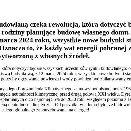
budowlaną czeka rewolucja, która dotyczyć 
o rodziny planujące budowę własnego domu
arca 2024 roku, wszystkie nowe budynki st
znacza to, że każdy wat energii pobranej z
ytworzoną z własnych źródeł.
a, która dotyczyć będzie wszystkich uczestników rynku budowlanego: 
tywą budynkową, z 12 marca 2024 roku, wszystkie nowe budynki sta
 na potrzeby ogrzewania powietrza i wody powinien być zbilansowany 
aryskiego Porozumienia Klimatycznego - umowy podpisanej przez 196
nięcie neutralności klimatycznej przed drugą połową XXI wieku. Dyrekt
 cieplarnianych o co najmniej 55% do 2030 roku względem poziomu z 
pełną neutralność klimatyczną. Od początku wiadomo było, że budown
 całego globalnego zapotrzebowania na energię!