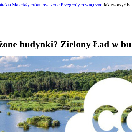
itekta
Materiały zrównoważone
Przegrody zewnętrzne
Jak tworzyć b
żone budynki? Zielony Ład w b