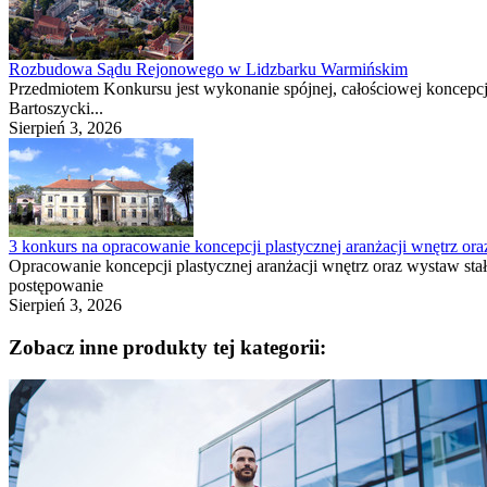
Rozbudowa Sądu Rejonowego w Lidzbarku Warmińskim
Przedmiotem Konkursu jest wykonanie spójnej, całościowej koncepcj
Bartoszycki...
Sierpień 3, 2026
3 konkurs na opracowanie koncepcji plastycznej aranżacji wnętrz 
Opracowanie koncepcji plastycznej aranżacji wnętrz oraz wystaw s
postępowanie
Sierpień 3, 2026
Zobacz inne produkty tej kategorii: