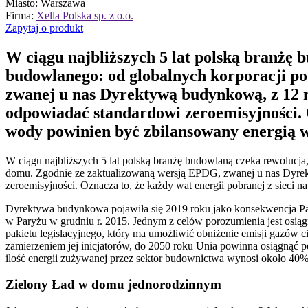
Miasto
: Warszawa
Firma
:
Xella Polska sp. z o.o.
Zapytaj o produkt
W ciągu najbliższych 5 lat polską branżę 
budowlanego: od globalnych korporacji p
zwanej u nas Dyrektywą budynkową, z 12 m
odpowiadać standardowi zeroemisyjności. O
wody powinien być zbilansowany energią w
W ciągu najbliższych 5 lat polską branżę budowlaną czeka rewolucj
domu. Zgodnie ze zaktualizowaną wersją EPDG, zwanej u nas Dyrek
zeroemisyjności. Oznacza to, że każdy wat energii pobranej z sieci
Dyrektywa budynkowa pojawiła się 2019 roku jako konsekwencja P
w Paryżu w grudniu r. 2015. Jednym z celów porozumienia jest osiąg
pakietu legislacyjnego, który ma umożliwić obniżenie emisji gazów
zamierzeniem jej inicjatorów, do 2050 roku Unia powinna osiągnąć 
ilość energii zużywanej przez sektor budownictwa wynosi około 40%
Zielony Ład w domu jednorodzinnym