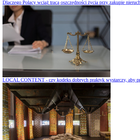
Dlaczego Polacy wciąż tracą oszczędności życia przy zakupie nieruch
LOCAL CONTENT - czy kodeks dobrych praktyk wystarczy, aby prze