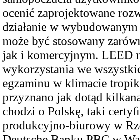
ocenić zaprojektowane roz
działanie w wybudowanym b
może być stosowany zarów
jak i komercyjnym. LEED ni
wykorzystania we wszystkic
egzaminu w klimacie tropi
przyznano jak dotąd kilkan
chodzi o Polskę, taki cert
produkcyjno-biurowy w Rze
Deutsche Banku PBC w Wars