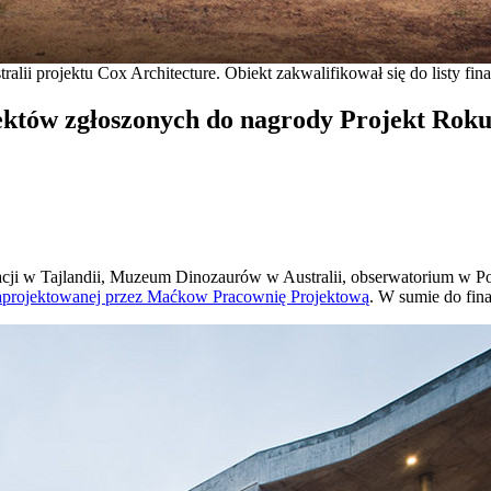
ii projektu Cox Architecture. Obiekt zakwalifikował się do listy f
ojektów zgłoszonych do nagrody Projekt Ro
acji w Tajlandii, Muzeum Dinozaurów w Australii, obserwatorium w Po
aprojektowanej przez Maćkow Pracownię Projektową
. W sumie do fina