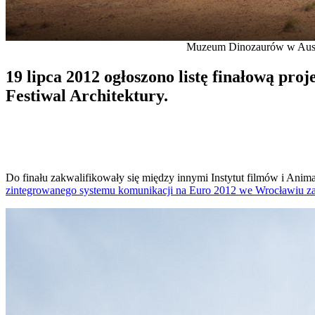
Muzeum Dinozaurów w Austral
19 lipca 2012 ogłoszono listę finałową pr
Festiwal Architektury.
Do finału zakwalifikowały się między innymi Instytut filmów i Anim
zintegrowanego systemu komunikacji na Euro 2012 we Wrocławiu z