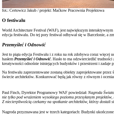
fot.: Certowicz Jakub / projekt: Maćkow Pracownia Projektowa
O festiwalu
World Architecture Festival (WAF), jest największym interaktywnym 
edycja festiwalu. Do tej pory festiwal odbywał się w Barcelonie, a 
Przemyśleć i Odnowić
Jest to piąta edycja Festiwalu i z roku na rok zdobywa coraz więce
hasłem
Przemyśleć i Odnowić
. Hasło to ma odzwierciedlić trudności
kreatywności odnośnie istniejących budynków i przestrzeni i zadaje pyt
Na festiwalu zaprezentowane zostaną obiekty zaprojektowane przez 
świecie architektów. Konkurować będą jak równy z równym i ocenia
Paul Finch, Dyrektor Programowy WAF powiedział:
Nagroda Światow
nie tylko pod wrażeniem wysokiego poziomu przesyłanym projektów, ic
Z niecierpliwością czekamy na spotkanie architektów, którzy dostali s
Nagroda przyznawana jest w trzech kategoriach: Budynki ukończone, Ar