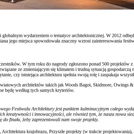
i globalnym wydarzeniem o tematyce architektonicznej. W 2012 odbędzi
zmiana jego miejsca spowodowała znaczny wzrost zainteresowania festi
j uczestników. W tym roku do nagrody zgłoszono ponad 500 projektów z 
 związane ze zmieniającym się klimatem i trudną sytuacją gospodarczą 
anie, czy istniejąca architektura spełnia swoją rolę i zaspakaja wszyst
światowych architektów takich jak Woods Bagot, Skidmore, Owings & M
ne będę według tych samych kryteriów.
ego Festiwalu Architektury jest punktem kulminacyjnym całego wydarz
h kreatywności i innowacyjności, ale również tym, że nasza nowa sied
ię do finału, żeby zaprezentowali nam swoje projekty.
chitektura krajobrazu, Przyszłe projekty (w trakcie projektowania), k