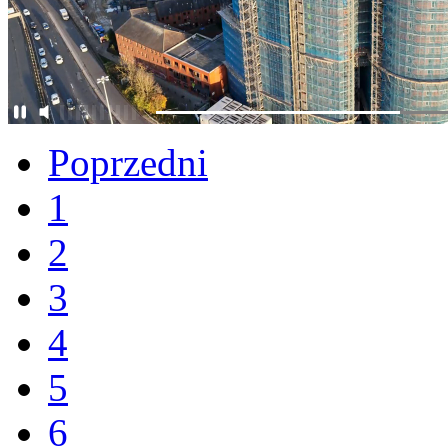
Poprzedni
1
2
3
4
5
6