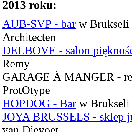
2013 roku:
AUB-SVP - bar
w Brukseli 
Architecten
DELBOVE - salon pięknoś
Remy
GARAGE À MANGER - resta
ProtOtype
HOPDOG - Bar
w Brukseli
JOYA BRUSSELS - sklep ju
van Dievoet