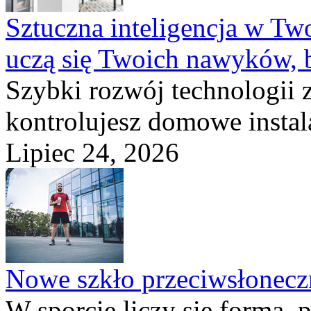
Sztuczna inteligencja w T
uczą się Twoich nawyków, 
Szybki rozwój technologii 
kontrolujesz domowe instala
Lipiec 24, 2026
Nowe szkło przeciwsłone
W sporcie liczy się forma, 