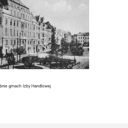
itekt
atalog produktów dla architekta
Prawo a
Dawnych
irmy
bnie gmach Izby Handlowej.