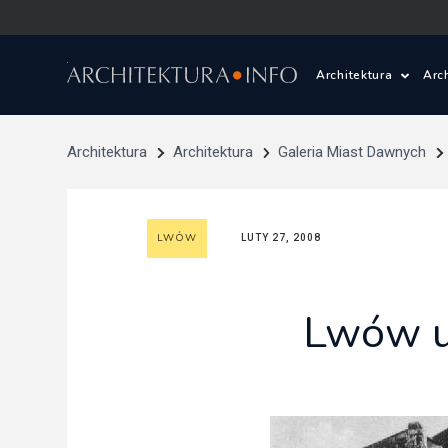
Architektura
Arc
Polska i Świat
Z
Architektura
Architektura
Galeria Miast Dawnych
Wasze projekty
D
LWÓW
LUTY 27, 2008
Wasze realizac
Ś
Architektura kr
Lwów u
Prace konkurs
Pracownie archi