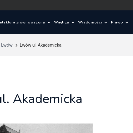
hitektura zrównoważona
Wnętrza
Wiadomości
Prawo
ielone innowacje
Wnętrza
Konkursy architektonic
Prawo 
Lwów
Lwów ul. Akademicka
om ze słomy
Wzornictwo
Wydarzenia
Warunki
je
lad węglowy i budynki bezemisyjne
Aktualności
Ustawa 
energet
ajobrazu
Budynki zrównoważone
Zagadnienia prawne
l. Akademicka
Szczegó
budowl
owe
Miasta zrównoważone
Oprogramowanie
Ustawa 
tektoniczne
OZE
zagospo