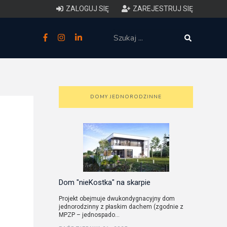
ZALOGUJ SIĘ
ZAREJESTRUJ SIĘ
zne
budowlane
 techniczne (budynki)
DOMY JEDNORODZINNE
o charakterystyce
ycznej budynków
łowy zakres i forma projektu
anego
Dom "nieKostka" na skarpie
Projekt obejmuje dwukondygnacyjny dom
jednorodzinny z płaskim dachem (zgodnie z
o planowaniu i
MPZP – jednospado...
darowaniu przestrzennym