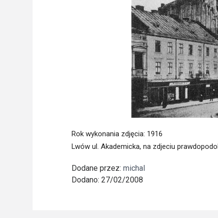
Freelance - arch
K
Galeria Miast 
F
Filmy
Rok wykonania zdjęcia
: 1916
Lwów ul. Akademicka, na zdjeciu prawdopodo
Dodane przez:
michal
Dodano: 27/02/2008