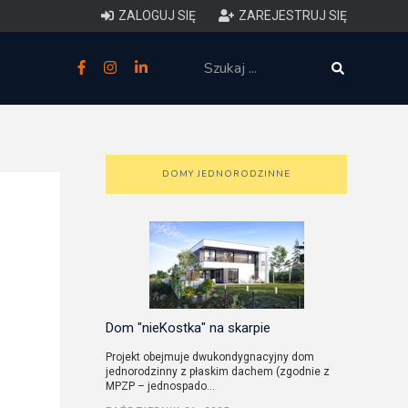
ZALOGUJ SIĘ
ZAREJESTRUJ SIĘ
zne
budowlane
 techniczne (budynki)
DOMY JEDNORODZINNE
o charakterystyce
ycznej budynków
łowy zakres i forma projektu
anego
Dom "nieKostka" na skarpie
Projekt obejmuje dwukondygnacyjny dom
jednorodzinny z płaskim dachem (zgodnie z
o planowaniu i
MPZP – jednospado...
darowaniu przestrzennym