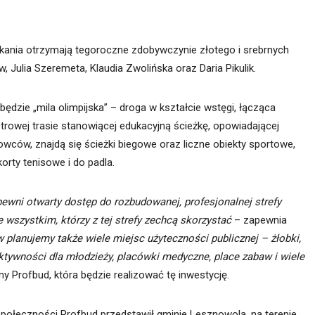
kania otrzymają tegoroczne zdobywczynie złotego i srebrnych
, Julia Szeremeta, Klaudia Zwolińska oraz Daria Pikulik.
dzie „mila olimpijska” – droga w kształcie wstęgi, łącząca
etrowej trasie stanowiącej edukacyjną ścieżkę, opowiadającej
owców, znajdą się ścieżki biegowe oraz liczne obiekty sportowe,
orty tenisowe i do padla.
ewni otwarty dostęp do rozbudowanej, profesjonalnej strefy
wszystkim, którzy z tej strefy zechcą skorzystać
– zapewnia
w planujemy także wiele miejsc użyteczności publicznej – żłobki,
ktywności dla młodzieży, placówki medyczne, place zabaw i wiele
y Profbud, która będzie realizować tę inwestycję.
połeczności Profbud przedstawił gminie Lesznowola, na terenie