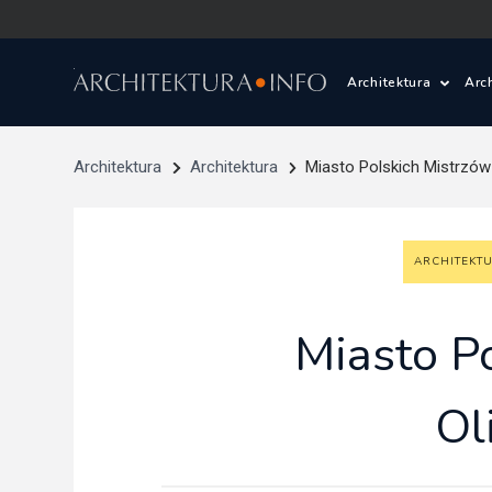
Architektura
Arc
Polska i Świat
Z
Architektura
Architektura
Miasto Polskich Mistrzów 
Wasze projekty
D
ARCHITEKT
Wasze realizac
Ś
Architektura kr
Miasto P
Prace konkurs
Ol
Pracownie archi