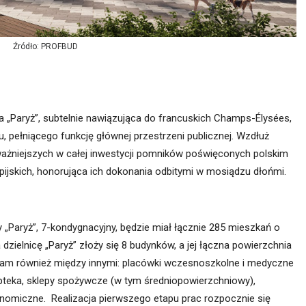
Źródło: PROFBUD
 „Paryż”, subtelnie nawiązująca do francuskich Champs-Élysées,
, pełniącego funkcję głównej przestrzeni publicznej. Wzdłuż
jważniejszych w całej inwestycji pomników poświęconych polskim
pijskich, honorująca ich dokonania odbitymi w mosiądzu dłońmi.
y „Paryż”, 7-kondygnacyjny, będzie miał łącznie 285 mieszkań o
zielnicę „Paryż” złoży się 8 budynków, a jej łączna powierzchnia
 tam również między innymi: placówki wczesnoszkolne i medyczne
, apteka, sklepy spożywcze (w tym średniopowierzchniowy),
tronomiczne. Realizacja pierwszego etapu prac rozpocznie się