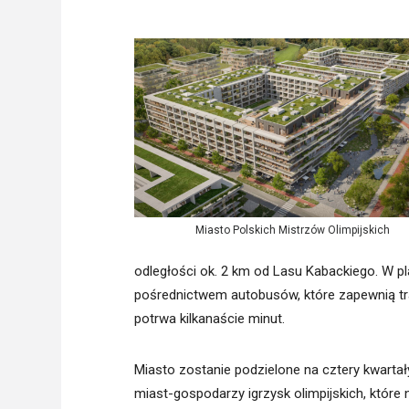
Freelance - arch
K
Galeria Miast 
F
Filmy
Miasto Polskich Mistrzów Olimpijskich
odległości ok. 2 km od Lasu Kabackiego. W 
pośrednictwem autobusów, które zapewnią tra
potrwa kilkanaście minut.
Miasto zostanie podzielone na cztery kwartał
miast-gospodarzy igrzysk olimpijskich, które n