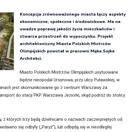
itekt
atalog produktów dla architekta
Koncepcja zrównoważonego miasta łączy aspekty
Prawo a
ekonomiczne, społeczne i środowiskowe. Ma na
Dawnych
irmy
uwadze poprawę jakości życia mieszkańców i
stwarza przestrzeń do wypoczynku. Projekt
architektoniczny Miasta Polskich Mistrzów
Olimpijskich powstał w pracowni Mąka Sojka
Architekci.
Miasto Polskich Mistrzów Olimpijskich usytuowane
będzie nieopodal Ursynowa, przy ulicy Puławskiej, w
planach jest skomunikowanie go z centrum Warszawy za
nsport do stacji PKP Warszawa Jeziorki, skąd podróż do stolicy
y, z których trzy będą dzielnicami o nazwach zaczerpniętych od
iedawno się odbyły („Paryż”), lub odbędą się w nieodległej