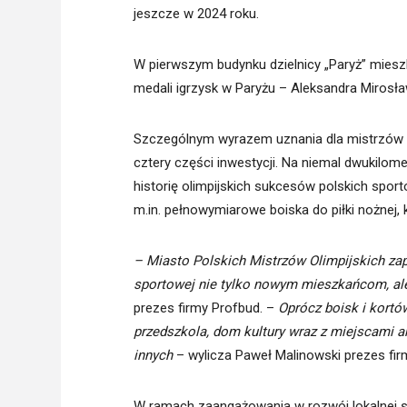
jeszcze w 2024 roku.
W pierwszym budynku dzielnicy „Paryż” miesz
medali igrzysk w Paryżu – Aleksandra Mirosław
Szczególnym wyrazem uznania dla mistrzów bę
cztery części inwestycji. Na niemal dwukilom
historię olimpijskich sukcesów polskich sport
m.in. pełnowymiarowe boiska do piłki nożnej, k
– Miasto Polskich Mistrzów Olimpijskich zap
sportowej nie tylko nowym mieszkańcom, ale 
prezes firmy Profbud. –
Oprócz boisk i kortó
przedszkola, dom kultury wraz z miejscami a
innych
– wylicza Paweł Malinowski prezes firm
W ramach zaangażowania w rozwój lokalnej s