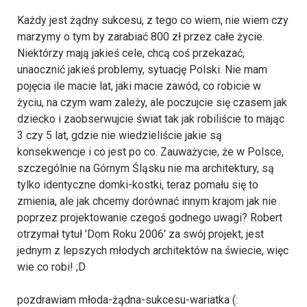
Każdy jest żądny sukcesu, z tego co wiem, nie wiem czy
marzymy o tym by zarabiać 800 zł przez całe życie.
Niektórzy mają jakieś cele, chcą coś przekazać,
unaocznić jakieś problemy, sytuację Polski. Nie mam
pojęcia ile macie lat, jaki macie zawód, co robicie w
życiu, na czym wam zależy, ale poczujcie się czasem jak
dziecko i zaobserwujcie świat tak jak robiliście to mając
3 czy 5 lat, gdzie nie wiedzieliście jakie są
konsekwencje i co jest po co. Zauważycie, że w Polsce,
szczególnie na Górnym Śląsku nie ma architektury, są
tylko identyczne domki-kostki, teraz pomału się to
zmienia, ale jak chcemy dorównać innym krajom jak nie
poprzez projektowanie czegoś godnego uwagi? Robert
otrzymał tytuł 'Dom Roku 2006' za swój projekt, jest
jednym z lepszych młodych architektów na świecie, więc
wie co robi! ;D
pozdrawiam młoda-żądna-sukcesu-wariatka (: