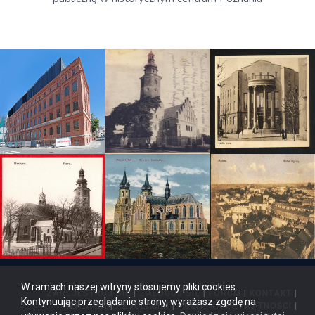
W ramach naszej witryny stosujemy pliki cookies.
ZAREJESTRUJ SIĘ
|
ZALOGUJ SIĘ
|
FORUM
|
KONTAKT
|
Kontynuując przeglądanie strony, wyrażasz zgodę na
REKLAMA
|
REGULAMIN
|
POLITYKA PRYWATNOŚCI
|