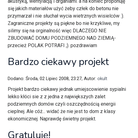
akustyką, wentylacją i drganiami. a na koniec proponuję
się jakich materiałów użyć żeby człek do betonu nie
przymarzał i nie słuchał wycia wietrznych wisielców :).
Zagraniczne projekty są piękne bo nie krzykliwe, my
silimy się na orginalność więc DLACZEGO NIE
ZBUDOWAĆ DOMU PODZIEMNEGO NAD ZIEMIĄ-
przecież POLAK POTRAFI ;). pozdrawiam
Bardzo ciekawy projekt
Dodano: Środa, 02 Lipiec 2008, 23:27, Autor:
okult
Projekt bardzo ciekawy jednak umiejscowienie sypialni
lekko kłóci sie z z jedna z największych zalet
podziemnych domów czyli oszczędnością energii
cieplnej. Ale cóż... widać że nie jest to dom z klasy
ekonomicznej. Naprawdę świetny projekt.
Gratuluję!