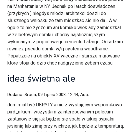
na Manhattanie w NY. Jednak po latach doswiadczen
(przykrych ) niegdys mlodzi architekci doszli do
slusznego wniosku ze tam mieszkac sie nie da... A w
ogole to nie zycze im ani komukolwiek aby zamieszkal
w zelbetowym domku, chocby najsliczniejszym
wykonanym z popiolowego cementu Lafarge. Odradzam
rowniez pseudo domki w/g systemu woodframe.
Popatrzcie na obiekty XV wieczne i starsze murowane
ktore stoja do dzis choc nadgryzione zebem czasu.
idea świetna ale
Dodano: Środa, 09 Lipiec 2008, 12:44, Autor:
.
dom mial być UKRYTY a nie z wystającym wspornikowo
pird_nikiem. wszystkim zainteresowanym polecam
zastanowic się jak będzie się spało w takiej sypialni
jesienią lub zimą przy wichrze. jak będzie z temperaturą,