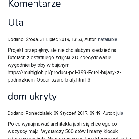
Komentarze
Ula
Dodano: Środa, 31 Lipiec 2019, 13:53, Autor:
nataliabie
Projekt przepiękny, ale nie chciałabym siedzieć na
fotelach z ostatniego zdjęcia XD Zdecydowanie
wygodniej byłoby w bujanym
https://multiglob.pl/product-pol-399-Fotel-bujany-z-
podnozkiem-Oscar-szaro-bialy.html :3
dom ukryty
Dodano: Poniedziałek, 09 Styczeń 2017, 09:49, Autor:
jula
Po co wynajmować architekta jeśli się chce ego co
wszyscy mają. Wystarczy 500 stów i mamy klocek
gdzie nic nie hula. Na szczęście są tacy którym potrzeba