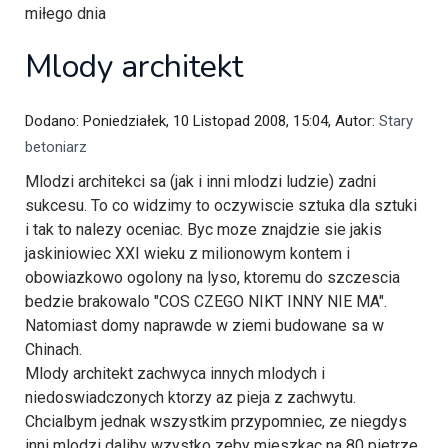
miłego dnia
Mlody architekt
Dodano: Poniedziałek, 10 Listopad 2008, 15:04, Autor:
Stary
betoniarz
Mlodzi architekci sa (jak i inni mlodzi ludzie) zadni
sukcesu. To co widzimy to oczywiscie sztuka dla sztuki
i tak to nalezy oceniac. Byc moze znajdzie sie jakis
jaskiniowiec XXI wieku z milionowym kontem i
obowiazkowo ogolony na lyso, ktoremu do szczescia
bedzie brakowalo "COS CZEGO NIKT INNY NIE MA".
Natomiast domy naprawde w ziemi budowane sa w
Chinach.
Mlody architekt zachwyca innych mlodych i
niedoswiadczonych ktorzy az pieja z zachwytu.
Chcialbym jednak wszystkim przypomniec, ze niegdys
inni mlodzi daliby wzystko zeby mieszkac na 80 pietrze