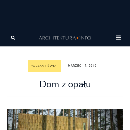
Architektura
Architektura
Polska i Świat
Dom z
opału
POLSKA I ŚWIAT
MARZEC 17, 2010
Dom z opału