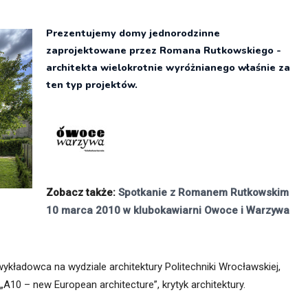
itekt
atalog produktów dla architekta
Prezentujemy domy jednorodzinne
Prawo a
zaprojektowane przez Romana Rutkowskiego -
Dawnych
irmy
architekta wielokrotnie wyróżnianego właśnie za
ten typ projektów.
Zobacz także:
Spotkanie z Romanem Rutkowskim
10 marca 2010 w klubokawiarni Owoce i Warzywa
ykładowca na wydziale architektury Politechniki Wrocławskiej,
 – new European architecture”, krytyk architektury.