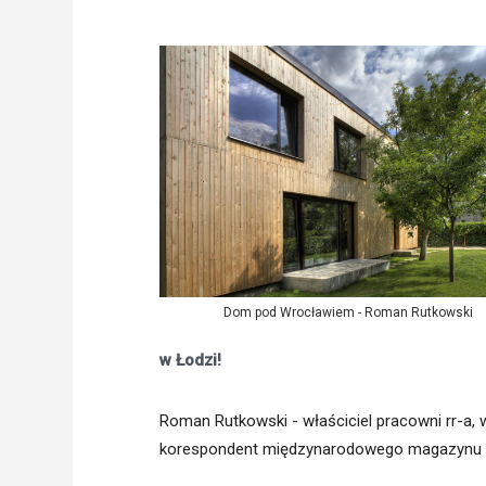
Freelance - arch
K
Galeria Miast 
F
Filmy
Dom pod Wrocławiem - Roman Rutkowski
w Łodzi!
Roman Rutkowski - właściciel pracowni rr-a, w
korespondent międzynarodowego magazynu „A10