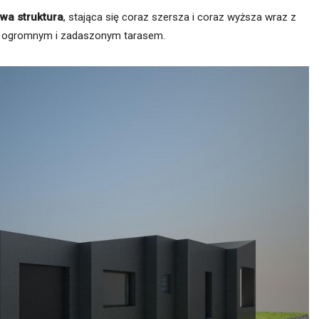
wa struktura
, stająca się coraz szersza i coraz wyższa wraz z
ę ogromnym i zadaszonym tarasem.