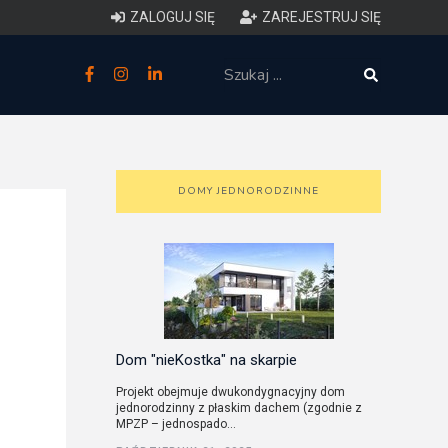
ZALOGUJ SIĘ
ZAREJESTRUJ SIĘ
zne
budowlane
 techniczne (budynki)
DOMY JEDNORODZINNE
o charakterystyce
ycznej budynków
łowy zakres i forma projektu
anego
Dom "nieKostka" na skarpie
Projekt obejmuje dwukondygnacyjny dom
jednorodzinny z płaskim dachem (zgodnie z
o planowaniu i
MPZP – jednospado...
darowaniu przestrzennym