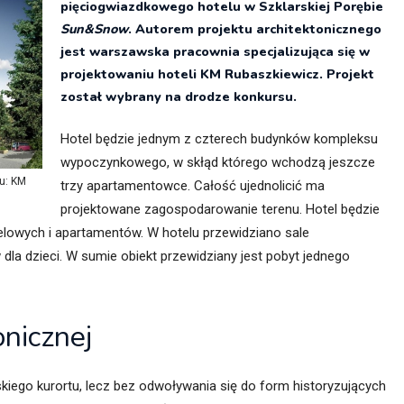
pięciogwiazdkowego hotelu w Szklarskiej Porębie
itekt
atalog produktów dla architekta
Sun&Snow
. Autorem projektu architektonicznego
Prawo a
jest warszawska pracownia specjalizująca się w
projektowaniu hoteli KM Rubaszkiewicz. Projekt
Dawnych
irmy
został wybrany na drodze konkursu.
Hotel będzie jednym z czterech budynków kompleksu
wypoczynkowego, w skłąd którego wchodzą jeszcze
tu: KM
trzy apartamentowce. Całość ujednolicić ma
projektowane zagospodarowanie terenu. Hotel będzie
lowych i apartamentów. W hotelu przewidziano sale
 dla dzieci. W sumie obiekt przewidziany jest pobyt jednego
onicznej
kiego kurortu, lecz bez odwoływania się do form historyzujących