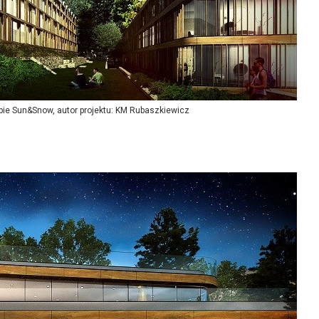
ębie Sun&Snow, autor projektu: KM Rubaszkiewicz