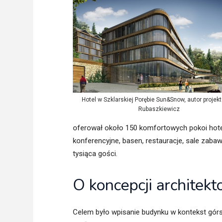
Freelance - arch
K
Galeria Miast 
F
Filmy
Hotel w Szklarskiej Porębie Sun&Snow, autor projek
Rubaszkiewicz
oferował około 150 komfortowych pokoi hote
konferencyjne, basen, restauracje, sale zabaw
tysiąca gości.
O koncepcji architekt
Celem było wpisanie budynku w kontekst górs