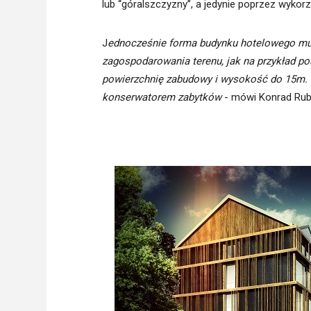
lub ‘‘góralszczyzny’’, a jedynie poprzez wyk
J
ednocześnie forma budynku hotelowego mu
zagospodarowania terenu, jak na przykład po
powierzchnię zabudowy i wysokość do 15m. C
konserwatorem zabytków
- mówi Konrad Rub