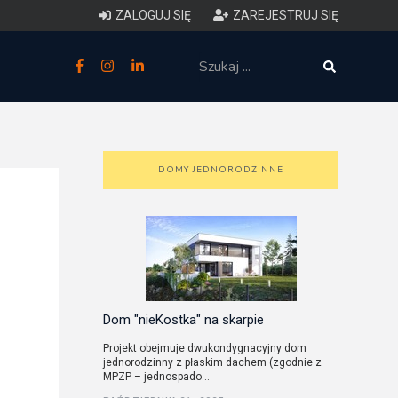
ZALOGUJ SIĘ
ZAREJESTRUJ SIĘ
zne
budowlane
 techniczne (budynki)
DOMY JEDNORODZINNE
o charakterystyce
ycznej budynków
łowy zakres i forma projektu
anego
Dom "nieKostka" na skarpie
Projekt obejmuje dwukondygnacyjny dom
jednorodzinny z płaskim dachem (zgodnie z
o planowaniu i
MPZP – jednospado...
darowaniu przestrzennym