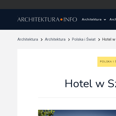
Architektura
Arc
Polska i Świat
Z
Architektura
Architektura
Polska i Świat
Hotel w 
Wasze projekty
D
POLSKA I 
Wasze realizac
Ś
Architektura kr
Hotel w Sz
Prace konkurs
Pracownie archi