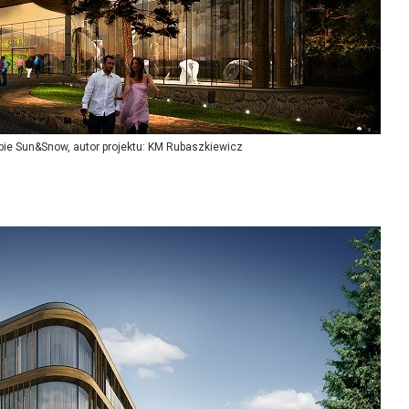
ębie Sun&Snow, autor projektu: KM Rubaszkiewicz