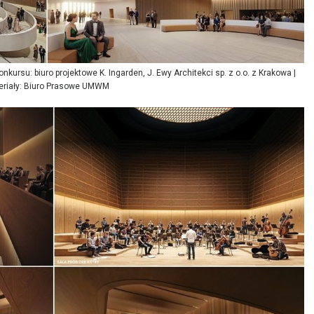
kursu: biuro projektowe K. Ingarden, J. Ewy Architekci sp. z o.o. z Krakowa |
eriały: Biuro Prasowe UMWM