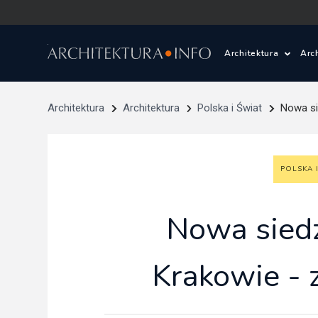
Architektura
Arc
Polska i Świat
Z
Architektura
Architektura
Polska i Świat
Nowa si
Wasze projekty
D
POLSKA 
Wasze realizac
Ś
Architektura kr
Nowa siedz
Prace konkurs
Krakowie - 
Pracownie archi