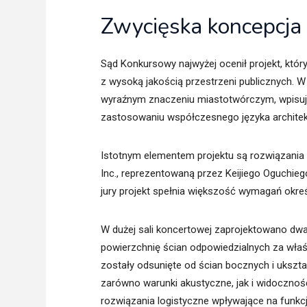
Zwycięska koncepcja
Sąd Konkursowy najwyżej ocenił projekt, któr
z wysoką jakością przestrzeni publicznych. W
wyraźnym znaczeniu miastotwórczym, wpisuj
zastosowaniu współczesnego języka architek
Istotnym elementem projektu są rozwiązani
Inc., reprezentowaną przez Keijiego Oguchie
jury projekt spełnia większość wymagań okr
W dużej sali koncertowej zaprojektowano d
powierzchnię ścian odpowiedzialnych za właś
zostały odsunięte od ścian bocznych i ukszt
zarówno warunki akustyczne, jak i widoczność
rozwiązania logistyczne wpływające na funkcjo