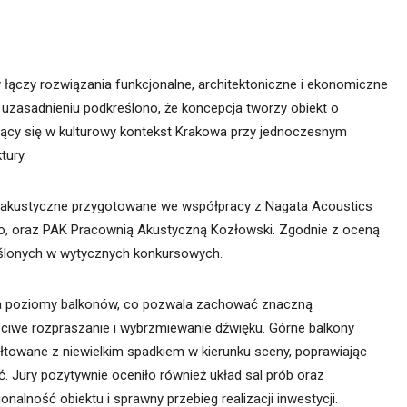
y łączy rozwiązania funkcjonalne, architektoniczne i ekonomiczne
 uzasadnieniu podkreślono, że koncepcja tworzy obiekt o
ący się w kulturowy kontekst Krakowa przy jednoczesnym
tury.
a akustyczne przygotowane we współpracy z Nagata Acoustics
go, oraz PAK Pracownią Akustyczną Kozłowski. Zgodnie z oceną
eślonych w wytycznych konkursowych.
wa poziomy balkonów, co pozwala zachować znaczną
ciwe rozpraszanie i wybrzmiewanie dźwięku. Górne balkony
ałtowane z niewielkim spadkiem w kierunku sceny, poprawiając
. Jury pozytywnie oceniło również układ sal prób oraz
nalność obiektu i sprawny przebieg realizacji inwestycji.