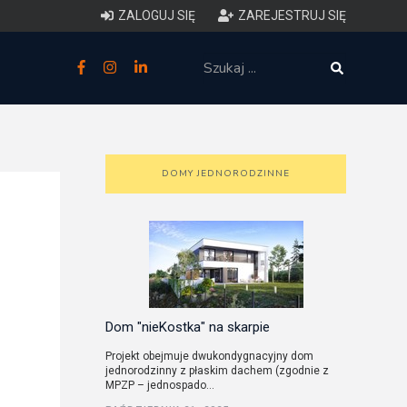
ZALOGUJ SIĘ
ZAREJESTRUJ SIĘ
zne
budowlane
 techniczne (budynki)
DOMY JEDNORODZINNE
o charakterystyce
ycznej budynków
łowy zakres i forma projektu
anego
Dom "nieKostka" na skarpie
Projekt obejmuje dwukondygnacyjny dom
jednorodzinny z płaskim dachem (zgodnie z
o planowaniu i
MPZP – jednospado...
darowaniu przestrzennym