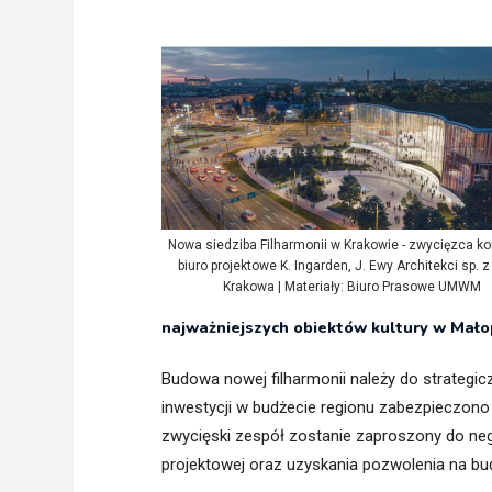
Freelance - arch
K
Galeria Miast 
F
Filmy
Nowa siedziba Filharmonii w Krakowie - zwycięzca ko
biuro projektowe K. Ingarden, J. Ewy Architekci sp. z 
Krakowa | Materiały: Biuro Prasowe UMWM
najważniejszych obiektów kultury w Mało
Budowa nowej filharmonii należy do strategi
inwestycji w budżecie regionu zabezpieczono
zwycięski zespół zostanie zaproszony do neg
projektowej oraz uzyskania pozwolenia na b