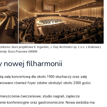
kursu: biuro projektowe K. Ingarden, J. Ewy Architekci sp. z o.o. z Krakowa |
eriały: Biuro Prasowe UMWM
 nowej filharmonii
ą salę koncertową dla około 1900 słuchaczy oraz salę
nowano również foyer zdolne obsłużyć około 2500 gości.
omieszczenia ćwiczeniowe, studio nagrań, zaplecze
rzenie konferencyjne oraz gastronomiczne. Nowa siedziba ma