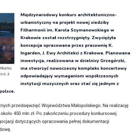
itekt
atalog produktów dla architekta
Międzynarodowy konkurs architektoniczno-
Prawo a
urbanistyczny na projekt nowej siedziby
Dawnych
irmy
Filharmonii im. Karola Szymanowskiego w
Krakowie został rozstrzygnięty. Zwyciężyła
koncepcja opracowana przez pracownię K.
Ingarden, J. Ewy Architekci z Krakowa. Planowana
inwestycja, realizowana w dzielnicy Grzegórzki,
ma stworzyć nowoczesny kompleks koncertowy
nkursu:
o.o. z
odpowiadający wymaganiom współczesnych
instytucji muzycznych oraz stać się jednym z
polsce.
cznych przedsięwzięć Województwa Małopolskiego. Na realizację
 około 450 mln zł. Po zakończeniu procedury konkursowej
ocjacji dotyczących opracowania pełnej dokumentacji
udowę.