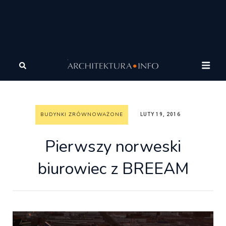
Architektura
Architektura zrównoważona
Budynki
zrównoważone
Pierwszy norweski biurowiec z BREEAM
BUDYNKI ZRÓWNOWAŻONE
LUTY 19, 2016
Pierwszy norweski
biurowiec z BREEAM