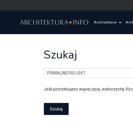
Architektura
Arc
Polska i Świat
Z
Szukaj
Wasze projekty
D
Wasze realizac
Ś
Jeśli potrzebujesz więcej opcji, wykorzystaj
Wys
Architektura kr
Prace konkurs
Pracownie archi