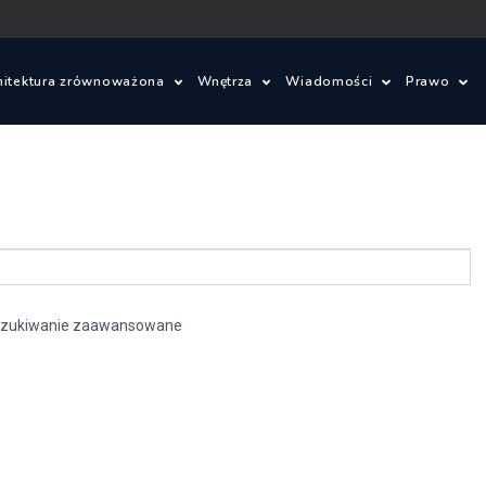
hitektura zrównoważona
Wnętrza
Wiadomości
Prawo
ielone innowacje
Wnętrza
Konkursy architektonic
Prawo 
om ze słomy
Wzornictwo
Wydarzenia
Warunki
je
lad węglowy i budynki bezemisyjne
Aktualności
Ustawa 
energet
zukiwanie zaawansowane
ajobrazu
Budynki zrównoważone
Zagadnienia prawne
Szczegó
budowl
owe
Miasta zrównoważone
Oprogramowanie
Ustawa 
tektoniczne
OZE
zagospo