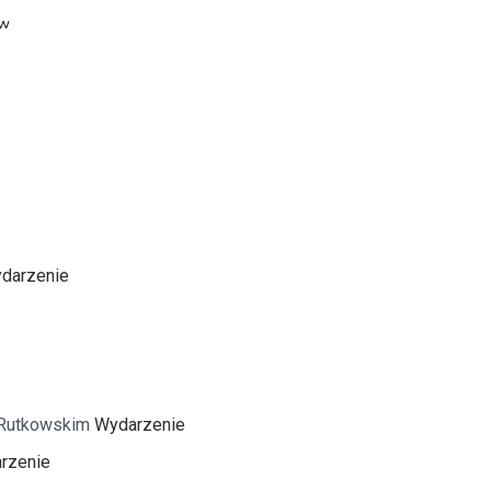
ów
itekt
atalog produktów dla architekta
Prawo a
Dawnych
irmy
darzenie
 Rutkowskim
Wydarzenie
rzenie