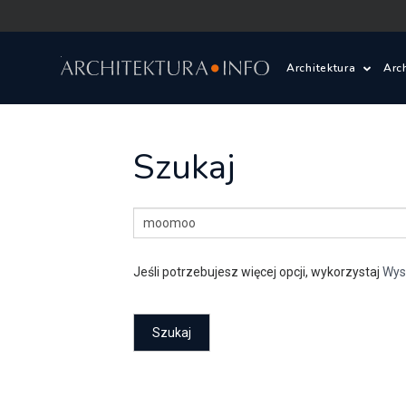
Architektura
Arc
Polska i Świat
Z
Szukaj
Wasze projekty
D
Wasze realizac
Ś
Jeśli potrzebujesz więcej opcji, wykorzystaj
Wys
Architektura kr
Prace konkurs
Pracownie archi