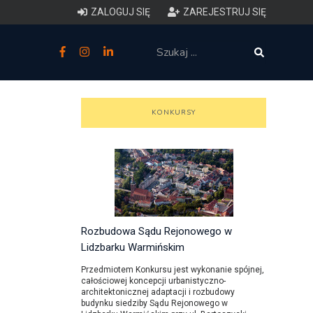
ZALOGUJ SIĘ
ZAREJESTRUJ SIĘ
zne
budowlane
KONKURSY
 techniczne (budynki)
o charakterystyce
ycznej budynków
łowy zakres i forma projektu
Rozbudowa Sądu Rejonowego w
Lidzbarku Warmińskim
anego
Przedmiotem Konkursu jest wykonanie spójnej,
całościowej koncepcji urbanistyczno-
o planowaniu i
architektonicznej adaptacji i rozbudowy
budynku siedziby Sądu Rejonowego w
darowaniu przestrzennym