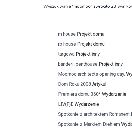
Wyszukiwanie "moomoo" zwróciło 23 wynik
Freelance - arch
K
Galeria Miast 
F
m house
Projekt domu
Filmy
rb house
Projekt domu
targowa
Projekt inny
banderii penthouse
Projekt inny
Moomoo architects opening day.
Wy
Dom Roku 2008
Artykuł
Premiera domu 360*
Wydarzenie
LIV(F)E
Wydarzenie
Spotkanie z architektem Romanem
Spotkanie z Markiem Diehlem
Wyda