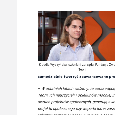
Freelance - arch
K
Galeria Miast 
F
Filmy
Klaudia Wyszyńska, członkini zarządu, Fundacja Zwo
Teorii
samodzielnie tworzyć zaawansowane proje
–
W ostatnich latach widzimy, że coraz więce
Teorii, ich nauczycieli i opiekunów mocniej in
swoich projektów społecznych, generują swoj
projektu społecznego czy wsparła ich w zarz