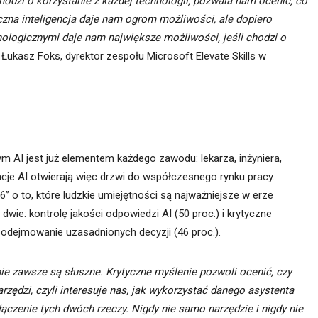
hodzi o korzystanie z każdej technologii, pozwala nam ocenić, co
czna inteligencja daje nam ogrom możliwości, ale dopiero
nologicznymi daje nam największe możliwości, jeśli chodzi o
 Łukasz Foks, dyrektor zespołu Microsoft Elevate Skills w
ym AI jest już elementem każdego zawodu: lekarza, inżyniera,
cje AI otwierają więc drzwi do współczesnego rynku pracy.
” o to, które ludzkie umiejętności są najważniejsze w erze
 dwie: kontrolę jakości odpowiedzi AI (50 proc.) i krytyczne
 podejmowanie uzasadnionych decyzji (46 proc.).
ie zawsze są słuszne. Krytyczne myślenie pozwoli ocenić, czy
rzędzi, czyli interesuje nas, jak wykorzystać danego asystenta
ołączenie tych dwóch rzeczy. Nigdy nie samo narzędzie i nigdy nie