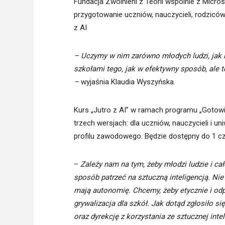
Fundacja Zwolnieni z Teorii wspólnie z Micro
przygotowanie uczniów, nauczycieli, rodzicó
z AI
– Uczymy w nim zarówno młodych ludzi, jak i
szkołami tego, jak w efektywny sposób, ale te
–
wyjaśnia Klaudia Wyszyńska.
Kurs „Jutro z AI” w ramach programu „Gotowi 
trzech wersjach: dla uczniów, nauczycieli i u
profilu zawodowego. Będzie dostępny do 1 c
–
Zależy nam na tym, żeby młodzi ludzie i ca
sposób patrzeć na sztuczną inteligencją. Nie 
mają autonomię. Chcemy, żeby etycznie i odp
grywalizacja dla szkół. Jak dotąd zgłosiło się
oraz dyrekcję z korzystania ze sztucznej intel