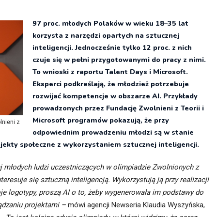
itekt
atalog produktów dla architekta
97 proc. młodych Polaków w wieku 18–35 lat
Prawo a
korzysta z narzędzi opartych na sztucznej
Dawnych
irmy
inteligencji. Jednocześnie tylko 12 proc. z nich
czuje się w pełni przygotowanymi do pracy z nimi.
To wnioski z raportu Talent Days i Microsoft.
Eksperci podkreślają, że młodzież potrzebuje
rozwijać kompetencje w obszarze AI. Przykłady
prowadzonych przez Fundację Zwolnieni z Teorii i
Microsoft programów pokazują, że przy
lnieni z
odpowiednim prowadzeniu młodzi są w stanie
kty społeczne z wykorzystaniem sztucznej inteligencji.
j młodych ludzi uczestniczących w olimpiadzie Zwolnionych z
teresuje się sztuczną inteligencją. Wykorzystują ją przy realizacji
e logotypy, proszą AI o to, żeby wygenerowała im podstawy do
ądzaniu projektami –
mówi agencji Newseria Klaudia Wyszyńska,