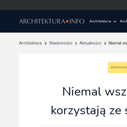
Architektura
Arc
Polska i Świat
Z
Architektura
Wiadomości
Aktualności
Niemal ws
Wasze projekty
D
AKTUALN
Wasze realizac
Ś
Architektura kr
Niemal wsz
Prace konkurs
korzystają ze 
Pracownie archi