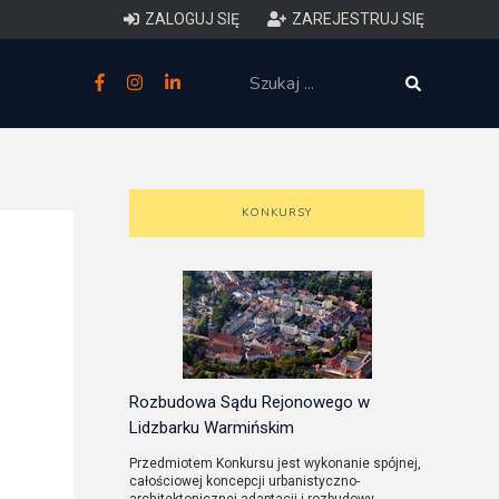
ZALOGUJ SIĘ
ZAREJESTRUJ SIĘ
zne
budowlane
 techniczne (budynki)
KONKURSY
o charakterystyce
ycznej budynków
łowy zakres i forma projektu
anego
Rozbudowa Sądu Rejonowego w
Lidzbarku Warmińskim
o planowaniu i
Przedmiotem Konkursu jest wykonanie spójnej,
całościowej koncepcji urbanistyczno-
darowaniu przestrzennym