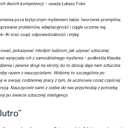
tych dwóch kompetencji
– uważa Łukasz Foks.
ymienia poza krytycznym myśleniem także: tworzenie promptów,
ązywanie problemów, adaptacyjność i ciągłe uczenie się,
–AI oraz osąd, odpowiedzialność i etykę.
ować, pokazywać młodym ludziom, jak używać sztucznej
a nie wyręczała ich z samodzielnego myślenia
– podkreśla Klaudia
enia i pewnie drogi na skróty, bo to dzisiaj daje nam sztuczna
edzy
razem z nauczycielami. Widzimy to szczególnie po
ę w swojej codziennej pracy z tym, że uczniowie coraz częściej
gencją. Nauczyciele sami z siebie do nas przychodzą z potrzebą
ię po świecie sztucznej inteligencji.
Jutro”