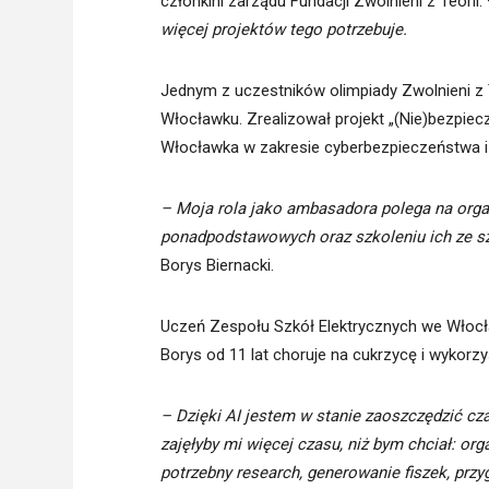
członkini zarządu Fundacji Zwolnieni z Teorii.
więcej projektów tego potrzebuje.
Jednym z uczestników olimpiady Zwolnieni z T
Włocławku. Zrealizował projekt „(Nie)bezpi
Włocławka w zakresie cyberbezpieczeństwa i 
– Moja rola jako ambasadora polega na orga
ponadpodstawowych oraz szkoleniu ich ze szt
Borys Biernacki.
Uczeń Zespołu Szkół Elektrycznych we Włocła
Borys od 11 lat choruje na cukrzycę i wykorz
– Dzięki AI jestem w stanie zaoszczędzić cz
zajęłyby mi więcej czasu, niż bym chciał: or
potrzebny research, generowanie fiszek, prz