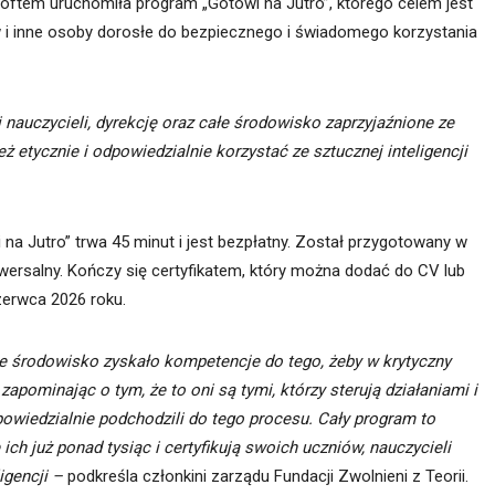
softem uruchomiła program „Gotowi na Jutro”, którego celem jest
w i inne osoby dorosłe do bezpiecznego i świadomego korzystania
 nauczycieli, dyrekcję oraz całe środowisko zaprzyjaźnione ze
ż etycznie i odpowiedzialnie korzystać ze sztucznej inteligencji
na Jutro” trwa 45 minut i jest bezpłatny. Został przygotowany w
niwersalny. Kończy się certyfikatem, który można dodać do CV lub
zerwca 2026 roku.
łe środowisko zyskało kompetencje do tego, żeby w krytyczny
zapominając o tym, że to oni są tymi, którzy sterują działaniami i
owiedzialnie podchodzili do tego procesu. Cały program to
 ich już ponad tysiąc i certyfikują swoich uczniów, nauczycieli
igencji –
podkreśla członkini zarządu Fundacji Zwolnieni z Teorii.