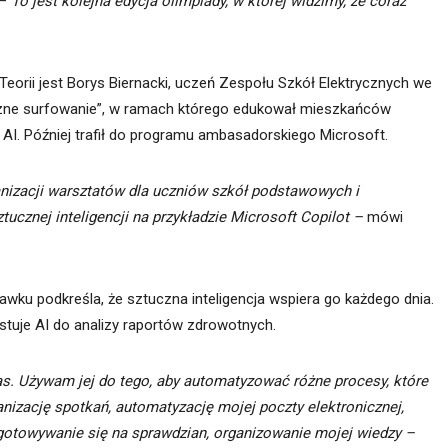
 –
To jest kolejna edycja olimpiady, w której widzimy, że coraz
eorii jest Borys Biernacki, uczeń Zespołu Szkół Elektrycznych we
eczne surfowanie”, w ramach którego edukował mieszkańców
AI. Później trafił do programu ambasadorskiego Microsoft.
nizacji warsztatów dla uczniów szkół podstawowych i
ucznej inteligencji na przykładzie Microsoft Copilot –
mówi
wku podkreśla, że sztuczna inteligencja wspiera go każdego dnia.
ystuje AI do analizy raportów zdrowotnych.
as. Używam jej do tego, aby automatyzować różne procesy, które
ganizację spotkań, automatyzację mojej poczty elektronicznej,
ygotowywanie się na sprawdzian, organizowanie mojej wiedzy –