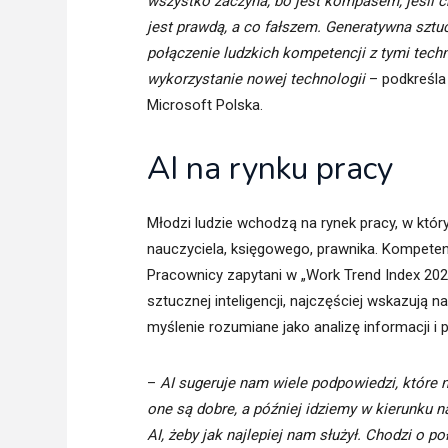
wszystko zaczyna, bo jest kompasem, jeśli c
jest prawdą, a co fałszem. Generatywna sztu
połączenie ludzkich kompetencji z tymi tech
wykorzystanie nowej technologii
– podkreśla
Microsoft Polska.
AI na rynku pracy
Młodzi ludzie wchodzą na rynek pracy, w któr
nauczyciela, księgowego, prawnika. Kompeten
Pracownicy zapytani w „Work Trend Index 2026
sztucznej inteligencji, najczęściej wskazują na
myślenie rozumiane jako analizę informacji i
–
AI sugeruje nam wiele podpowiedzi, które n
one są dobre, a później idziemy w kierunku na
AI, żeby jak najlepiej nam służył. Chodzi o p