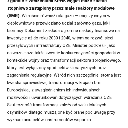
Zgodnie z założeniami KPEiK węgiel może zostać
stopniowo zastąpiony przez małe reaktory modułowe
(SMR).
Wzrośnie również rola gazu — między innymi w
ciepłownictwie przewidziano udział zarówno gazu, jak i
biomasy. Dokument zakłada ogromne nakłady finansowe na
inwestycje aż do roku 2030 i 2040, w tym na rozwój sieci
przesyłowych i infrastruktury OZE. Minister podkreślił jako
najwazniejsze także kwestie konkurencyjności gospodarki w
kontekście wojny oraz transformacji sektora zbrojeniowego,
który jest wyłączony spod celów klimatycznych oraz
zagadnienia regulacyjne. Wśród nich szczególnie istotna jest
kwestia sprawiedliwej transformacji w krajach Unii
Europejskiej, z uwzględnieniem ich indywidualnych
możliwości i uwarunkowań dotyczących wdrażania OZE.
Skuteczność transformacji zależy od wielu lokalnych
czynników, dlatego muszą one być brane pod uwagę przy
wyznaczaniu celów i instrumentów wsparcia.