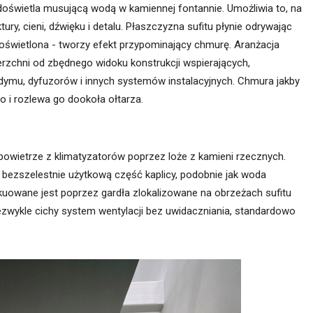
doświetla musującą wodą w kamiennej fontannie. Umożliwia to, na
ury, cieni, dźwięku i detalu. Płaszczyzna sufitu płynie odrywając
doświetlona - tworzy efekt przypominający chmurę. Aranżacja
rzchni od zbędnego widoku konstrukcji wspierających,
 dymu, dyfuzorów i innych systemów instalacyjnych. Chmura jakby
 i rozlewa go dookoła ołtarza.
wietrze z klimatyzatorów poprzez loże z kamieni rzecznych.
 bezszelestnie użytkową część kaplicy, podobnie jak woda
kuowane jest poprzez gardła zlokalizowane na obrzeżach sufitu
ezwykle cichy system wentylacji bez uwidaczniania, standardowo