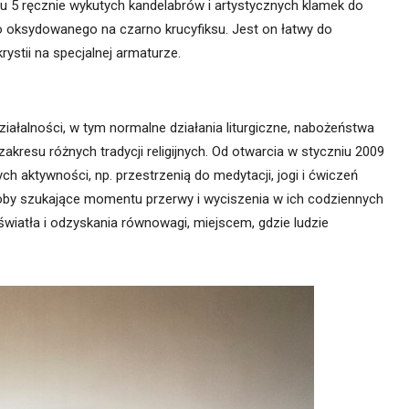
 5 ręcznie wykutych kandelabrów i artystycznych klamek do
o oksydowanego na czarno krucyfiksu. Jest on łatwy do
stii na specjalnej armaturze.
iałalności, w tym normalne działania liturgiczne, nabożeństwa
 zakresu różnych tradycji religijnych. Od otwarcia w styczniu 2009
h aktywności, np. przestrzenią do medytacji, jogi i ćwiczeń
soby szukające momentu przerwy i wyciszenia w ich codziennych
światła i odzyskania równowagi, miejscem, gdzie ludzie