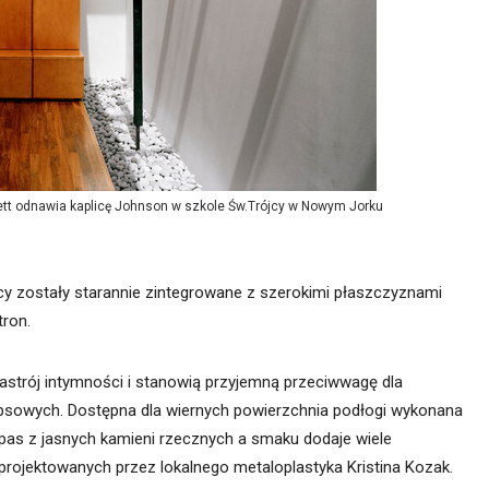
ett odnawia kaplicę Johnson w szkole Św.Trójcy w Nowym Jorku
jący zostały starannie zintegrowane z szerokimi płaszczyznami
tron.
strój intymności i stanowią przyjemną przeciwwagę dla
ipsowych. Dostępna dla wiernych powierzchnia podłogi wykonana
pas z jasnych kamieni rzecznych a smaku dodaje wiele
projektowanych przez lokalnego metaloplastyka Kristina Kozak.