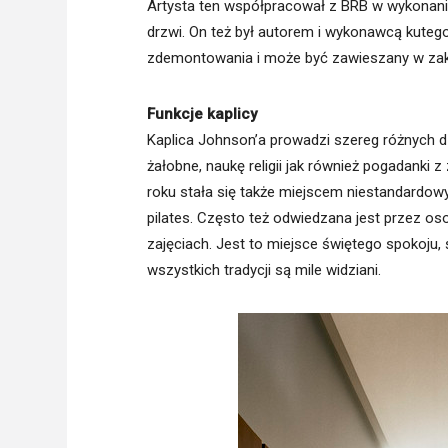
Artysta ten współpracował z BRB w wykonaniu
drzwi. On też był autorem i wykonawcą kuteg
zdemontowania i może być zawieszany w zakry
Funkcje kaplicy
Kaplica Johnson’a prowadzi szereg różnych dz
żałobne, naukę religii jak również pogadanki z
roku stała się także miejscem niestandardowyc
pilates. Często też odwiedzana jest przez o
zajęciach. Jest to miejsce świętego spokoju, 
wszystkich tradycji są mile widziani.