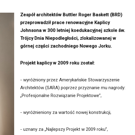
itekt
atalog produktów dla architekta
Zespół architektów Buttler Roger Baskett (BRD)
Prawo a
przeprowadził prace renowacyjne Kaplicy
Dawnych
irmy
Johnsona w 300 letniej koedukacyjnej szkole św.
Trójcy Dnia Niepodległości, zlokalizowanej w
górnej części zachodniego Nowego Jorku.
Projekt kaplicy w 2009 roku został:
- wyróżniony przez Amerykańskie Stowarzyszenie
Architektów (SARA) poprzez przyznanie mu nagrody:
„Profesjonalne Rozwiązanie Projektowe”,
- wyróżnieniony za wartość nowej konstrukcji,
- uznany za „Najlepszy Projekt w 2009 roku”,