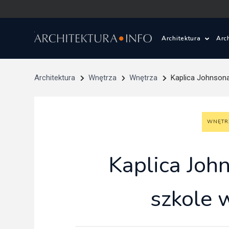
Architektura
Arc
Polska i Świat
Z
Architektura
Wnętrza
Wnętrza
Kaplica Johnsona
Wasze projekty
D
WNĘTR
Wasze realizac
Ś
Architektura kr
Kaplica Joh
Prace konkurs
szkole
Pracownie archi