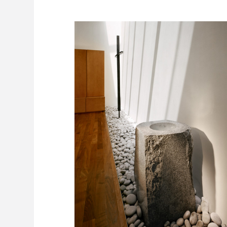
Freelance - arch
K
Galeria Miast 
F
Filmy