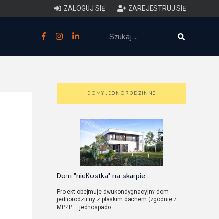
ZALOGUJ SIĘ
ZAREJESTRUJ SIĘ
zne
budowlane
 techniczne (budynki)
DOMY JEDNORODZINNE
o charakterystyce
ycznej budynków
łowy zakres i forma projektu
anego
Dom "nieKostka" na skarpie
Projekt obejmuje dwukondygnacyjny dom
jednorodzinny z płaskim dachem (zgodnie z
o planowaniu i
MPZP – jednospado...
darowaniu przestrzennym