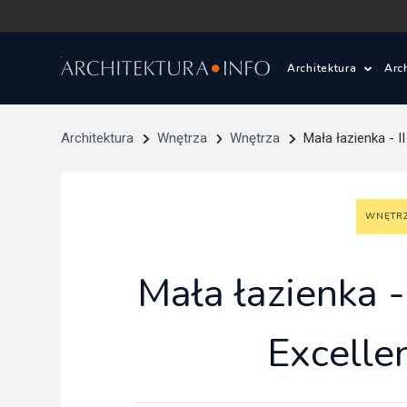
Architektura
Arc
Polska i Świat
Z
Architektura
Wnętrza
Wnętrza
Mała łazienka - I
Wasze projekty
D
WNĘTR
Wasze realizac
Ś
Architektura kr
Mała łazienka -
Prace konkurs
Excelle
Pracownie archi