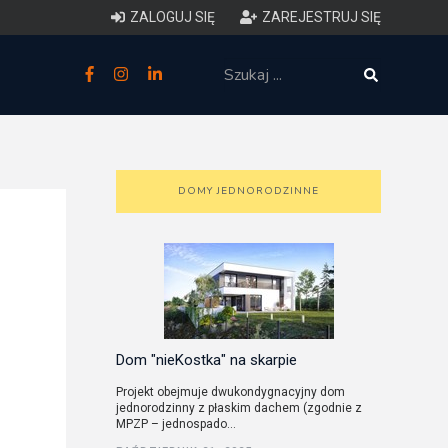
ZALOGUJ SIĘ
ZAREJESTRUJ SIĘ
zne
budowlane
 techniczne (budynki)
DOMY JEDNORODZINNE
o charakterystyce
ycznej budynków
łowy zakres i forma projektu
anego
Dom "nieKostka" na skarpie
Projekt obejmuje dwukondygnacyjny dom
jednorodzinny z płaskim dachem (zgodnie z
o planowaniu i
MPZP – jednospado...
darowaniu przestrzennym