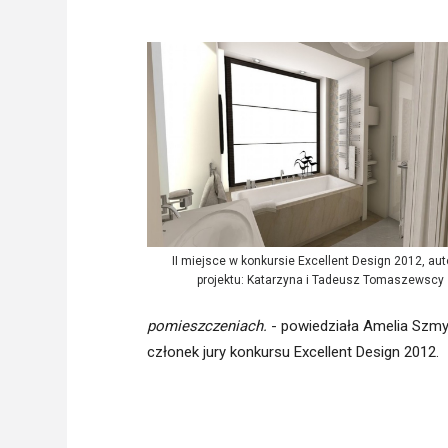
Freelance - arch
K
Galeria Miast 
F
Filmy
II miejsce w konkursie Excellent Design 2012, aut
projektu: Katarzyna i Tadeusz Tomaszewscy
pomieszczeniach.
- powiedziała Amelia Szmyt 
członek jury konkursu Excellent Design 2012.