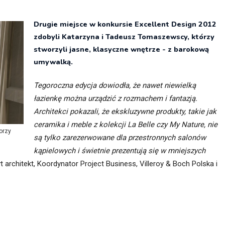
itekt
atalog produktów dla architekta
Drugie miejsce w konkursie Excellent Design 2012
Prawo a
zdobyli Katarzyna i Tadeusz Tomaszewscy, którzy
Dawnych
irmy
stworzyli jasne, klasyczne wnętrze - z barokową
umywalką.
Tegoroczna edycja dowiodła, że nawet niewielką
łazienkę można urządzić z rozmachem i fantazją.
Architekci pokazali, że ekskluzywne produkty, takie jak
ceramika i meble z kolekcji La Belle czy My Nature, nie
orzy
są tylko zarezerwowane dla przestronnych salonów
kąpielowych i świetnie prezentują się w mniejszych
architekt, Koordynator Project Business, Villeroy & Boch Polska i