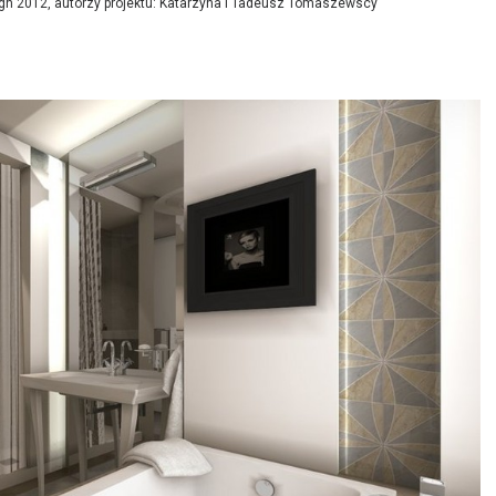
sign 2012, autorzy projektu: Katarzyna i Tadeusz Tomaszewscy