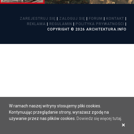
ZAREJESTRUJ SIĘ
|
ZALOGUJ SIĘ
|
FORUM
|
KONTAKT
|
REKLAMA
|
REGULAMIN
|
POLITYKA PRYWATNOŚCI
|
COPYRIGHT © 2026 ARCHITEKTURA.INFO
W ramach naszej witryny stosujemy pliki cookies.
Kontynuując przeglądanie strony, wyrażasz zgodę na
używanie przez nas plików cookies.
Dowiedz się więcej tutaj
.
×