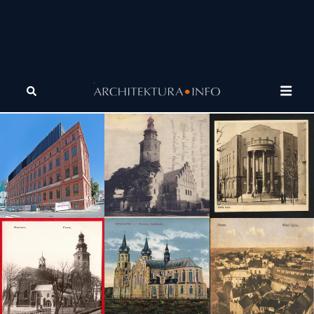
Tagi
CSW
Znaki Czasu w Toruniu
(Artykuł)