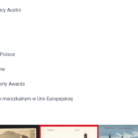
itekt
atalog produktów dla architekta
cy Austrii
Prawo a
Dawnych
irmy
Polsce
wie
erty Awards
mieszkalnym w Unii Europejskiej