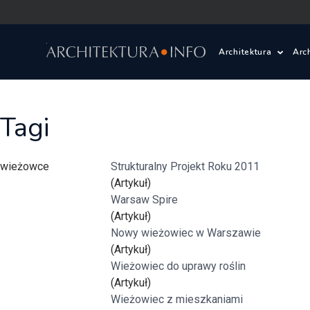
Architektura
Arc
Polska i Świat
Z
Tagi
Wasze projekty
D
wieżowce
Strukturalny Projekt Roku 2011
Wasze realizac
Ś
(Artykuł)
Warsaw Spire
Architektura kr
(Artykuł)
Nowy wieżowiec w Warszawie
Prace konkurs
(Artykuł)
Wieżowiec do uprawy roślin
(Artykuł)
Pracownie archi
Wieżowiec z mieszkaniami