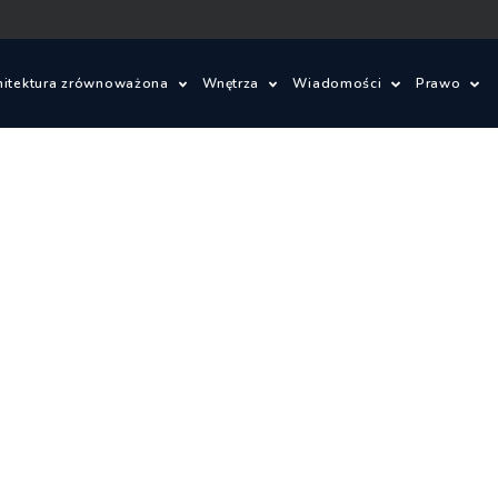
hitektura zrównoważona
Wnętrza
Wiadomości
Prawo
ielone innowacje
Wnętrza
Konkursy architektonic
Prawo 
om ze słomy
Wzornictwo
Wydarzenia
Warunki
je
lad węglowy i budynki bezemisyjne
Aktualności
Ustawa 
energet
ajobrazu
Budynki zrównoważone
Zagadnienia prawne
Szczegó
budowl
owe
Miasta zrównoważone
Oprogramowanie
Ustawa 
tektoniczne
OZE
zagospo