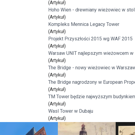
(Artykuł)
Freelance - arch
K
Hoho Wien - drewniany wieżowiec w stoli
(Artykuł)
Kompleks Mennica Legacy Tower
Galeria Miast 
F
(Artykuł)
Projekt Przyszłości 2015 wg WAF 2015
Filmy
(Artykuł)
Warsaw UNIT najlepszym wieżowcem w 
(Artykuł)
The Bridge - nowy wieżowiec w Warsza
(Artykuł)
The Bridge nagrodzony w European Prop
(Artykuł)
TM Tower będzie najwyższym budynkiem 
(Artykuł)
Wasl Tower w Dubaju
(Artykuł)