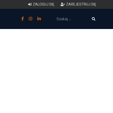
ZALOGUJ SIĘ
ZAREJESTRUJ SIĘ
zne
budowlane
 techniczne (budynki)
o charakterystyce
ycznej budynków
łowy zakres i forma projektu
anego
o planowaniu i
darowaniu przestrzennym