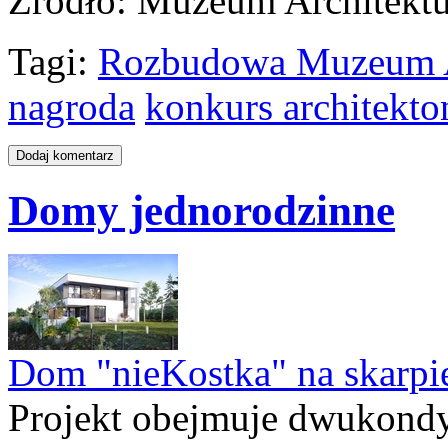
Źródło
: Muzeum Architekt
Tagi:
Rozbudowa Muzeum Ar
nagroda
konkurs architekto
Domy jednorodzinne
Dom "nieKostka" na skarpi
Projekt obejmuje dwukond