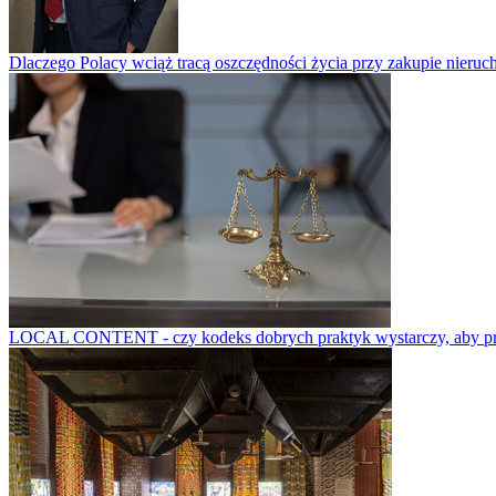
Dlaczego Polacy wciąż tracą oszczędności życia przy zakupie nieruch
LOCAL CONTENT - czy kodeks dobrych praktyk wystarczy, aby prze