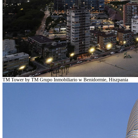
TM Tower by TM Grupo Inmobiliario w Benidormie, Hiszpania