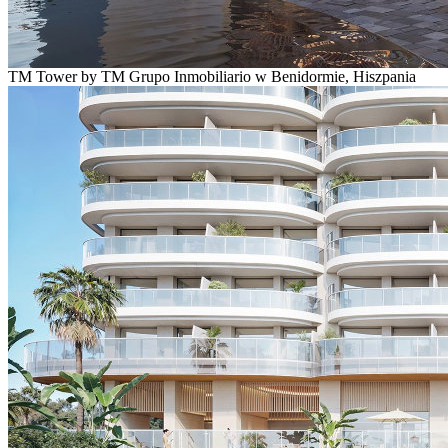
TM Tower by TM Grupo Inmobiliario w Benidormie, Hiszpania