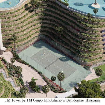
TM Tower by TM Grupo Inmobiliario w Benidormie, Hiszpania