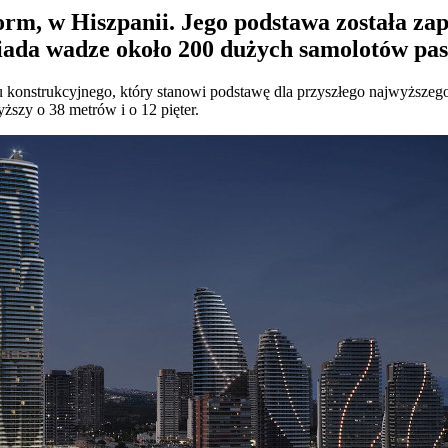
rm, w Hiszpanii. Jego p
odstawa została za
wiada wadze około 200 dużych samolotów pas
u konstrukcyjnego, który stanowi podstawę dla przyszłego najwyższ
szy o 38 metrów i o 12 pięter.