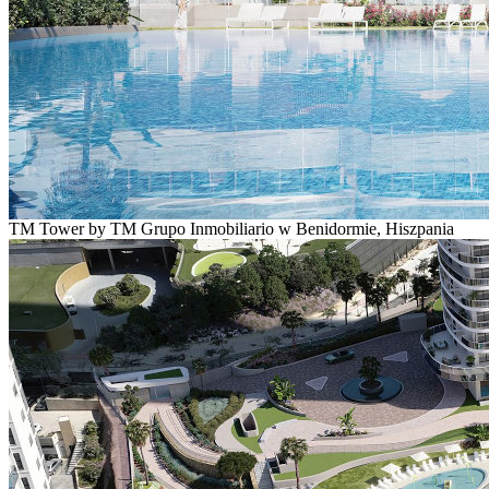
TM Tower by TM Grupo Inmobiliario w Benidormie, Hiszpania