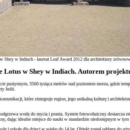
 Shey w Indiach - laureat Leaf Award 2012 dla architektury zrównow
Lotus w Shey w Indiach. Autorem projektu 
acie pustynnym, 3500 tysiąca metrów nad poziomem morza, gdzie tempe
ty Indii.
omunikacji, które zintegruje region, jego unikalną kulturę i architek
podgrzewa wodę do mycia i prania. System fotowoltaiczny dostarcza en
ny, dając idealne miejsce do nauki w standardzie niedostępnym w tym r
kole i szkołę dla dzieci w wieku do 14 lat. Obiekt został oddany do uż