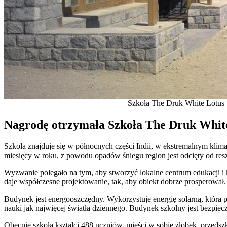
Szkoła The Druk White Lotus w
Nagrodę otrzymała Szkoła The Druk White 
Szkoła znajduje się w północnych części Indii, w ekstremalnym klim
miesięcy w roku, z powodu opadów śniegu region jest odcięty od resz
Wyzwanie polegało na tym, aby stworzyć lokalne centrum edukacji i k
daje współczesne projektowanie, tak, aby obiekt dobrze prosperował.
Budynek jest energooszczędny. Wykorzystuje energię solarną, która 
nauki jak najwięcej światła dziennego. Budynek szkolny jest bezpiecz
Obecnie szkoła kształci 488 uczniów, mieści w sobie żłobek, przedsz