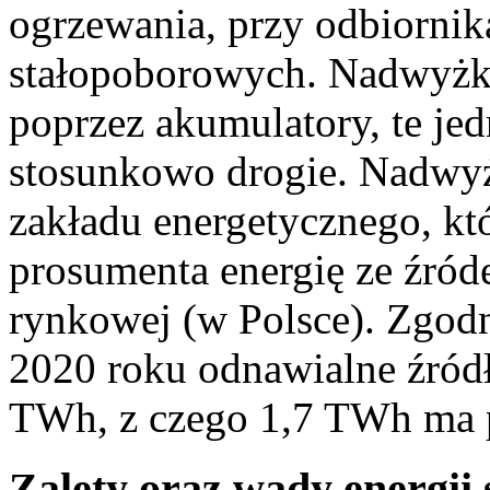
ogrzewania, przy odbiorni
stałopoborowych. Nadwyżk
poprzez akumulatory, te je
stosunkowo drogie. Nadwyż
zakładu energetycznego, k
prosumenta energię ze źró
rynkowej (w Polsce). Zgod
2020 roku odnawialne źród
TWh, z czego 1,7 TWh ma po
Zalety oraz wady energii 