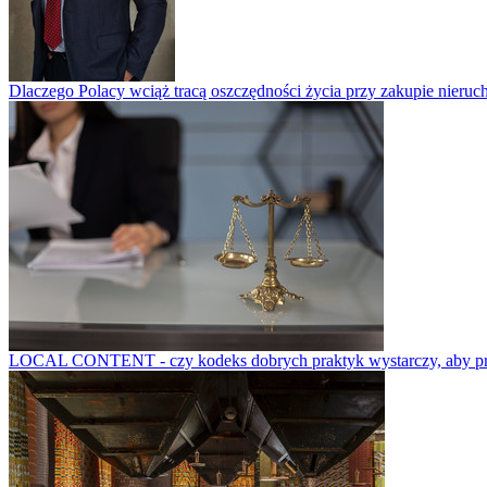
Dlaczego Polacy wciąż tracą oszczędności życia przy zakupie nieruch
LOCAL CONTENT - czy kodeks dobrych praktyk wystarczy, aby prze