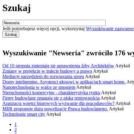
Szukaj
Jeśli potrzebujesz więcej opcji, wykorzystaj
Wyszukiwanie zaawans
Wyszukiwanie "Newseria" zwróciło 176 w
Od 10 sierpnia zmieniąją się uprawnienia Izby Architektów
Artykuł
Zmiany w projekcie w trakcie budowy a prawo
Artykuł
Mediacje narzędziem do rozwiązania sporu
Artykuł
Domy inteligentne. Asystenci głosowi w aplikacjach smart home.
Art
Nanotechnologia w walce ze smogiem
Artykuł
Nieruchomości komercyjne - charakterystyka rynku
Artykuł
Firmy budowlane zmagają się z niską rentownością
Artykuł
Aranżacja wnętrz biurowych wyzwanie dla pracodawców?
Artykuł
MIiR proponuje dużą nowelizację Prawa budowlanego.
Artykuł
Technologie smart city
Artykuł
1
2