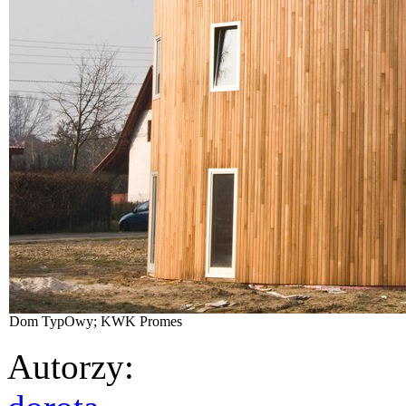
Dom TypOwy; KWK Promes
Autorzy
: