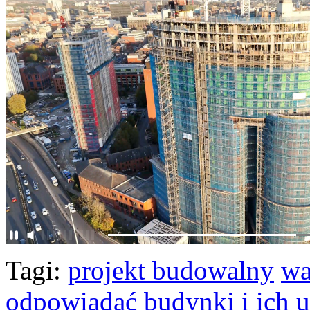
Tagi:
projekt budowalny
wa
odpowiadać budynki i ich 