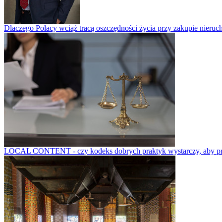
Dlaczego Polacy wciąż tracą oszczędności życia przy zakupie nieruch
LOCAL CONTENT - czy kodeks dobrych praktyk wystarczy, aby prze