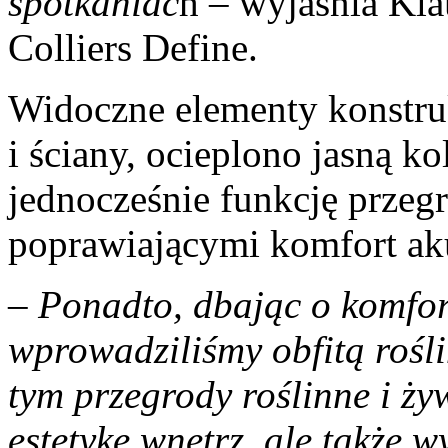
spotkaniac
h – wyjaśnia Kl
Colliers Define.
Widoczne elementy konstruk
i ściany, ocieplono jasną k
jednocześnie funkcję przeg
poprawiającymi komfort ak
–
Ponadto, dbając o komfor
wprowadziliśmy obfitą rośl
tym przegrody roślinne i ży
estetykę wnętrz, ale także w