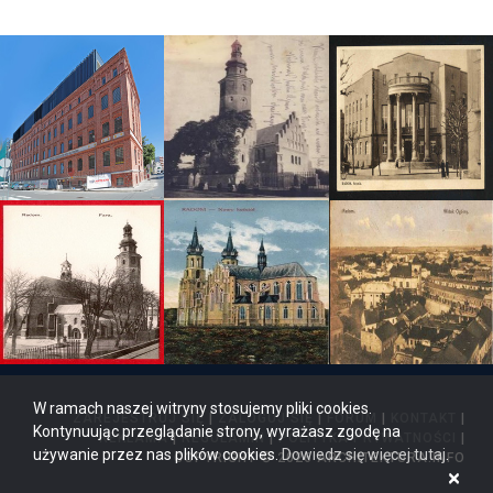
W ramach naszej witryny stosujemy pliki cookies.
ZAREJESTRUJ SIĘ
|
ZALOGUJ SIĘ
|
FORUM
|
KONTAKT
|
Kontynuując przeglądanie strony, wyrażasz zgodę na
REKLAMA
|
REGULAMIN
|
POLITYKA PRYWATNOŚCI
|
używanie przez nas plików cookies.
Dowiedz się więcej tutaj
.
COPYRIGHT © 2026 ARCHITEKTURA.INFO
×