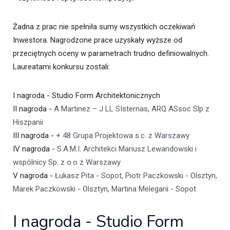
Żadna z prac nie spełniła sumy wszystkich oczekiwań
Inwestora. Nagrodzone prace uzyskały wyższe od
przeciętnych oceny w parametrach trudno definiowalnych.
Laureatami konkursu zostali:
I nagroda - Studio Form Architektonicznych
II nagroda -
A Martinez – J LL SIsternas, ARQ ASsoc Slp z
Hiszpanii
III nagroda -
+ 48 Grupa Projektowa s.c. z Warszawy
IV nagroda -
S.A.M.I. Architekci Mariusz Lewandowski i
wspólnicy Sp. z o.o z Warszawy
V nagroda -
Łukasz Pita - Sopot, Piotr Paczkowski - Olsztyn,
Marek Paczkowski - Olsztyn, Martina Melegarii - Sopot
I nagroda - Studio Form