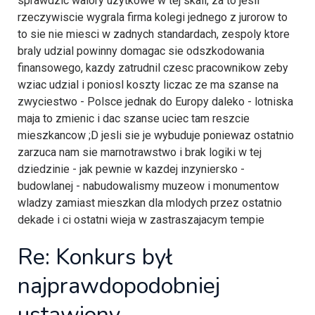
sprawdzic walory uzytkowe w tej skali, za to jesli
rzeczywiscie wygrala firma kolegi jednego z jurorow to
to sie nie miesci w zadnych standardach, zespoly ktore
braly udzial powinny domagac sie odszkodowania
finansowego, kazdy zatrudnil czesc pracownikow zeby
wziac udzial i poniosl koszty liczac ze ma szanse na
zwyciestwo - Polsce jednak do Europy daleko - lotniska
maja to zmienic i dac szanse uciec tam reszcie
mieszkancow ;D jesli sie je wybuduje poniewaz ostatnio
zarzuca nam sie marnotrawstwo i brak logiki w tej
dziedzinie - jak pewnie w kazdej inzyniersko -
budowlanej - nabudowalismy muzeow i monumentow
wladzy zamiast mieszkan dla mlodych przez ostatnio
dekade i ci ostatni wieja w zastraszajacym tempie
Re: Konkurs był
najprawdopodobniej
ustawiony