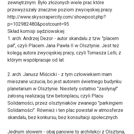
zewnętrznym. Było złożonych wiele prac które
przewyższały znacznie poziom zwycięskiej pracy.
http://www.skyscrapercity.com/showpost.php?
p=102982480&postcount=95
Skład komisji sędziowskiej :
1. arch. Andrzej Dezor - autor skandalu z tzw. "placem
pał", czyli Placem Jana Pawła II w Olsztynie. Jest też
kolegą autora zwycięskiej pracy, czyli Tomasza Lelli, z
którym współpracuje od lat.
2. arch. Janusz Miścicki - z tym człowiekiem mam
mieszane uczucia, bo jest autorem świetnego budynku
planetarium w Olsztynie. Niestety ostatnio "zasłynął"
żałosną realizacją tzw betonplacu, czyli Placu
Solidarności, przez olsztyniaków zwanego "parkingiem
Solidarności". Również i ten plac powstał w atmosferze
skandalu, bez konkursu, bez konsultacji społecznych.
Jednym słowem - obaj panowie to architekci z Olsztyna,