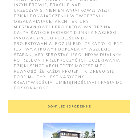
INŻYNIEROWIE, PRACUJE NAD
URZECZYWISTNIENIEM WYJĄTKOWEJ WIZJI.
DZIĘKI DOŚWIADCZENIU W TWORZENIU
OSZAŁAMIAJĄCEJ ARCHITEKTURY
MIESZKANIOWEJ I PROJEKTÓW WNĘTRZ NA
CAŁYM ŚWIECIE JESTEŚMY DUMNI Z NASZEGO
INNOWACYJNEGO PODEJŚCIA DO
PROJEKTOWANIA. ROZUMIEMY, ŻE KAŻDY KLIENT
JEST WYJĄTKOWY I DOKŁADAMY WSZELKICH
STARAŃ, ABY SPROSTAĆ JEGO INDYWIDUALNYM
POTRZEBOM I PRZEKROCZYĆ ICH OCZEKIWANIA.
DZIĘKI SENCE ARCHITECTS MOŻESZ MIEĆ
PEWNOŚĆ, ŻE KAŻDY PROJEKT, KTÓREGO SIĘ
PODEJMUJEMY, JEST NASYCONY
KREATYWNOŚCIĄ, UMIEJĘTNOŚCIAMI I PASJĄ DO
DOSKONAŁOŚCI.
DOMY JEDNORODZINNE