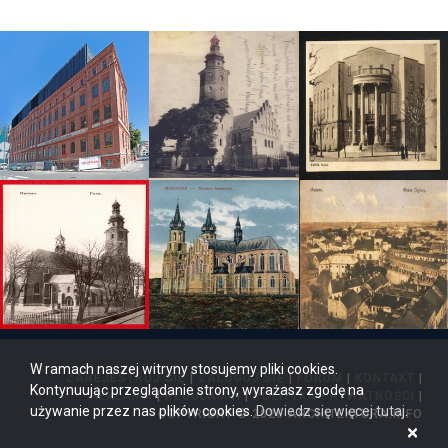
W ramach naszej witryny stosujemy pliki cookies.
ZAREJESTRUJ SIĘ
|
ZALOGUJ SIĘ
|
FORUM
|
KONTAKT
|
Kontynuując przeglądanie strony, wyrażasz zgodę na
REKLAMA
|
REGULAMIN
|
POLITYKA PRYWATNOŚCI
|
używanie przez nas plików cookies.
Dowiedz się więcej tutaj
.
COPYRIGHT © 2026 ARCHITEKTURA.INFO
×