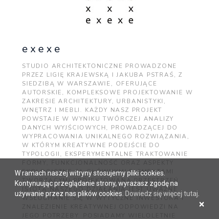
e x e x e
STUDIO ARCHITEKTONICZNE PROWADZONE
PRZEZ LIGIĘ KRAJEWSKĄ I JAKUBA PSTRAŚ, Z
SIEDZIBĄ W WARSZAWIE, OFERUJĄCE
AUTORSKIE, KOMPLEKSOWE PROJEKTOWANIE W
ZAKRESIE ARCHITEKTURY, URBANISTYKI,
WNĘTRZ I MEBLI. KAŻDY NASZ PROJEKT
POWSTAJE W WYNIKU TWÓRCZEJ ANALIZY
DANYCH WYJŚCIOWYCH, PROWADZĄCEJ DO
WYPRACOWANIA UNIKALNEGO ROZWIĄZANIA,
W KTÓRYM KREATYWNE PODEJŚCIE DO
TYPOLOGII, EKSPERYMENTALNE TRAKTOWANIE
FORMY, FUNKCJONALNOŚĆ ORAZ ASPEKTY
EKOLOGICZNE SĄ GŁÓWNYMI ELEMENTAMI
W ramach naszej witryny stosujemy pliki cookies.
TWORZĄCYMI PROJEKTOWANĄ PRZESTRZEŃ.
Kontynuując przeglądanie strony, wyrażasz zgodę na
ISTOTĄ NASZEGO DZIAŁANIA JEST UWAŻNE
używanie przez nas plików cookies.
Dowiedz się więcej tutaj
.
WSŁUCHANIE SIĘ W WYTYCZNE INWESTORA I
×
ZNALEZIENIE KREATYWNEJ ODPOWIEDZI NA
JEGO POTRZEBY. POSIADAMY WIELOLETNIE