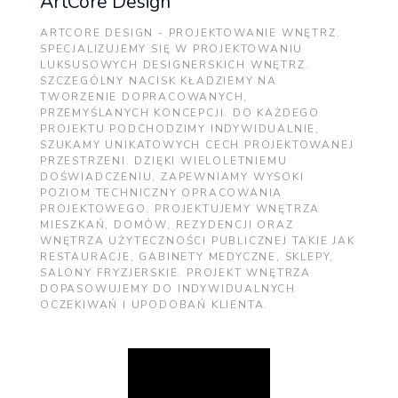
ArtCore Design
ARTCORE DESIGN - PROJEKTOWANIE WNĘTRZ.
SPECJALIZUJEMY SIĘ W PROJEKTOWANIU
LUKSUSOWYCH DESIGNERSKICH WNĘTRZ.
SZCZEGÓLNY NACISK KŁADZIEMY NA
TWORZENIE DOPRACOWANYCH,
PRZEMYŚLANYCH KONCEPCJI. DO KAŻDEGO
PROJEKTU PODCHODZIMY INDYWIDUALNIE,
SZUKAMY UNIKATOWYCH CECH PROJEKTOWANEJ
PRZESTRZENI. DZIĘKI WIELOLETNIEMU
DOŚWIADCZENIU, ZAPEWNIAMY WYSOKI
POZIOM TECHNICZNY OPRACOWANIA
PROJEKTOWEGO. PROJEKTUJEMY WNĘTRZA
MIESZKAŃ, DOMÓW, REZYDENCJI ORAZ
WNĘTRZA UŻYTECZNOŚCI PUBLICZNEJ TAKIE JAK
RESTAURACJE, GABINETY MEDYCZNE, SKLEPY,
SALONY FRYZJERSKIE. PROJEKT WNĘTRZA
DOPASOWUJEMY DO INDYWIDUALNYCH
OCZEKIWAŃ I UPODOBAŃ KLIENTA.