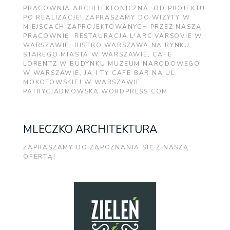
PRACOWNIA ARCHITEKTONICZNA. OD PROJEKTU
PO REALIZACJE! ZAPRASZAMY DO WIZYTY W
MIEJSCACH ZAPROJEKTOWANYCH PRZEZ NASZĄ
PRACOWNIĘ: RESTAURACJA L'ARC VARSOVIE W
WARSZAWIE, BISTRO WARSZAWA NA RYNKU
STAREGO MIASTA W WARSZAWIE, CAFE
LORENTZ W BUDYNKU MUZEUM NARODOWEGO
W WARSZAWIE, JA I TY CAFE BAR NA UL.
MOKOTOWSKIEJ W WARSZAWIE...
PATRYCJADMOWSKA.WORDPRESS.COM
MLECZKO ARCHITEKTURA
ZAPRASZAMY DO ZAPOZNANIA SIĘ Z NASZĄ
OFERTĄ!