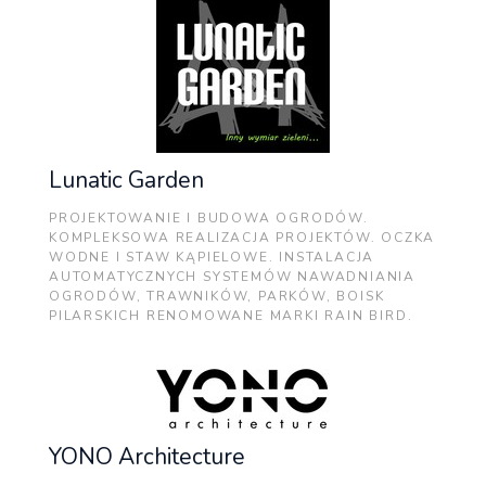
Lunatic Garden
PROJEKTOWANIE I BUDOWA OGRODÓW.
KOMPLEKSOWA REALIZACJA PROJEKTÓW. OCZKA
WODNE I STAW KĄPIELOWE. INSTALACJA
AUTOMATYCZNYCH SYSTEMÓW NAWADNIANIA
OGRODÓW, TRAWNIKÓW, PARKÓW, BOISK
PILARSKICH RENOMOWANE MARKI RAIN BIRD.
YONO Architecture