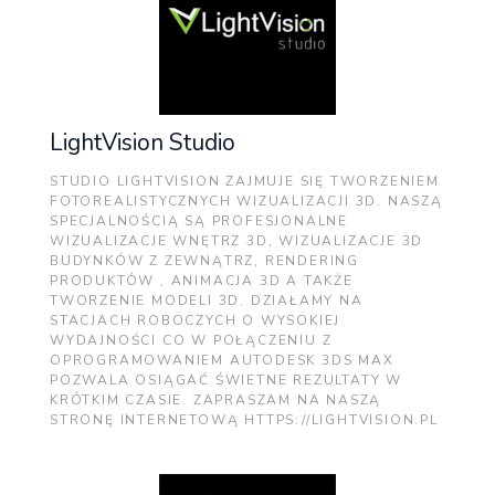
LightVision Studio
STUDIO LIGHTVISION ZAJMUJE SIĘ TWORZENIEM
FOTOREALISTYCZNYCH WIZUALIZACJI 3D. NASZĄ
SPECJALNOŚCIĄ SĄ PROFESJONALNE
WIZUALIZACJE WNĘTRZ 3D, WIZUALIZACJE 3D
BUDYNKÓW Z ZEWNĄTRZ, RENDERING
PRODUKTÓW , ANIMACJA 3D A TAKŻE
TWORZENIE MODELI 3D. DZIAŁAMY NA
STACJACH ROBOCZYCH O WYSOKIEJ
WYDAJNOŚCI CO W POŁĄCZENIU Z
OPROGRAMOWANIEM AUTODESK 3DS MAX
POZWALA OSIĄGAĆ ŚWIETNE REZULTATY W
KRÓTKIM CZASIE. ZAPRASZAM NA NASZĄ
STRONĘ INTERNETOWĄ HTTPS://LIGHTVISION.PL