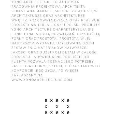
YONO ARCHITECTURE TO AUTORSKA
PRACOWNIA PROJEKTOWA ARCHITEKTA
SEBASTIANA MARACH, SPECJALIZUJĄCA SIĘ W
ARCHITEKTURZE ORAZ ARCHITEKTURZE
WNĘTRZ. PRACOWNIA DZIAŁA ORAZ REALIZUJE
PROJEKTY NA TERENIE CAŁEJ POLSKI. PROJEKTY
YONO ARCHITECTURE CHARAKTERYZUJĄ SIĘ
FUNKCJONALNOŚCIĄ ROZWIĄZAŃ, CZYSTOŚCIĄ
FORMY ORAZ PROSTOTĄ. PROSTOTĄ W JEJ
NAJLEPSZYM WYDANIU, UZYSKIWANĄ DZIĘKI
ZESTAWIENIU MATERIAŁÓW NAJWYŻSZEJ
JAKOŚCI ORAZ DUŻEJ ROLI DETALI W CAŁOŚCI
PROJEKTU. INDYWIDUALNE PODEJŚCIE DO
KLIENTA POZWALA POZNAĆ JEGO POTRZEBY,
PASJE ORAZ FORMĘ SZTUKI, KTÓRA STANOWI O
KOMFORCIE JEGO ŻYCIA. PO WIĘCEJ
ZAPRASZAMY NA
WWW.YONOARCHITECTURE.COM