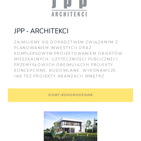
JPP - ARCHITEKCI
ZAJMUJEMY SIĘ DORADZTWEM ZWIĄZANYM Z
PLANOWANIEM INWESTYCJI ORAZ
KOMPLEKSOWYM PROJEKTOWANIEM OBIEKTÓW
MIESZKALNYCH, UŻYTECZNOŚCI PUBLICZNEJ I
PRZEMYSŁOWYCH OBEJMUJĄCYH PROJEKTY
KONCEPCYJNE, BUDOWLANE, WYKONAWCZE,
JAK TEŻ PROJEKTY ARANŻACJI WNĘTRZ.
DOMY JEDNORODZINNE