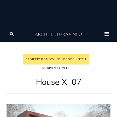
Architektura
Architektura
Wasze projekty
Projekty
domów jednorodzinnych
House X_07
PROJEKTY DOMÓW JEDNORODZINNYCH
SIERPIEŃ 19, 2015
House X_07