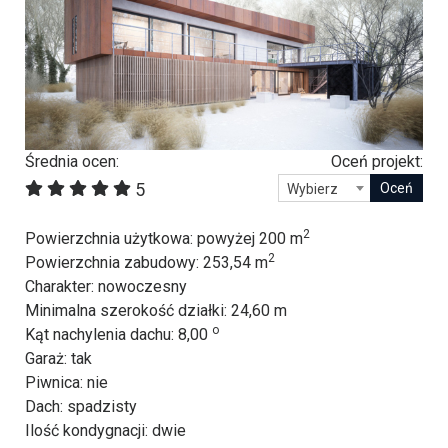
Średnia ocen:
Oceń projekt:
5
Wybierz
2
Powierzchnia użytkowa
: powyżej 200 m
2
Powierzchnia zabudowy
: 253,54 m
Charakter
: nowoczesny
Minimalna szerokość działki
: 24,60 m
o
Kąt nachylenia dachu
: 8,00
Garaż
: tak
Piwnica
: nie
Dach
: spadzisty
Ilość kondygnacji
: dwie