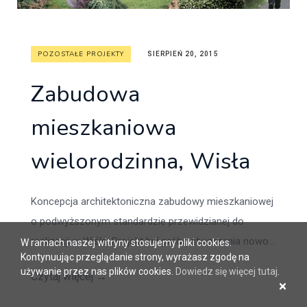
POZOSTAŁE PROJEKTY
SIERPIEŃ 20, 2015
Zabudowa
mieszkaniowa
wielorodzinna, Wisła
Koncepcja architektoniczna zabudowy mieszkaniowej
o podwyższonym standardzie przewidzianej do
realizacji w Wiśle. Projekt był próbą stworzenia nowo...
W ramach naszej witryny stosujemy pliki cookies.
Kontynuując przeglądanie strony, wyrażasz zgodę na
używanie przez nas plików cookies.
Dowiedz się więcej tutaj
.
Czytaj więcej
→
×