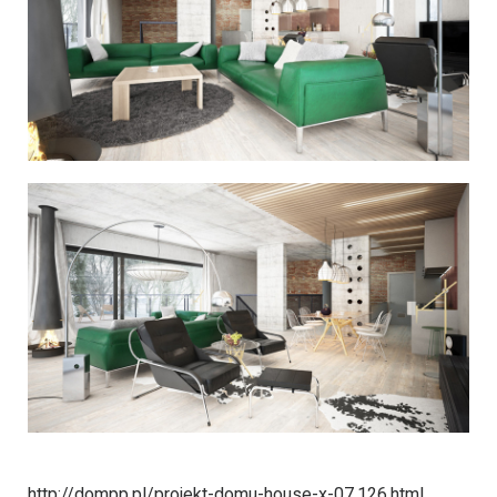
http://dompp.pl/projekt-domu-house-x-07,126.html