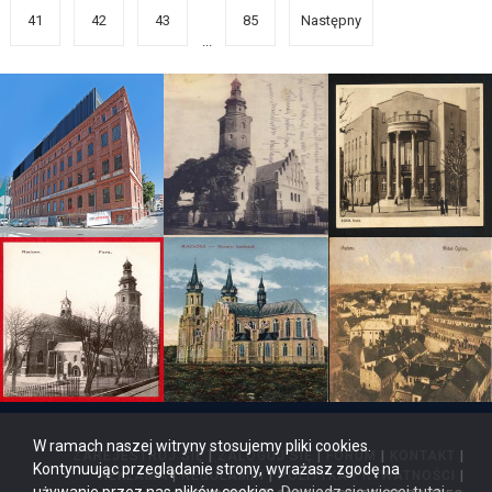
41
42
43
85
Następny
...
W ramach naszej witryny stosujemy pliki cookies.
ZAREJESTRUJ SIĘ
|
ZALOGUJ SIĘ
|
FORUM
|
KONTAKT
|
Kontynuując przeglądanie strony, wyrażasz zgodę na
REKLAMA
|
REGULAMIN
|
POLITYKA PRYWATNOŚCI
|