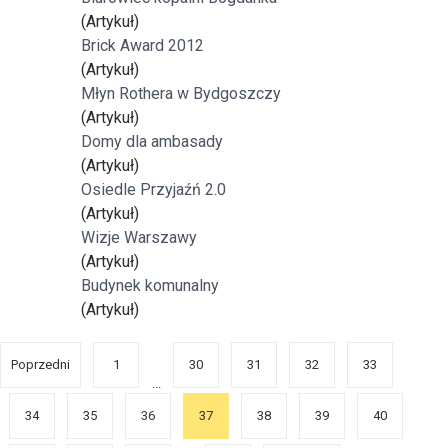
(Artykuł)
Brick Award 2012
(Artykuł)
Młyn Rothera w Bydgoszczy
(Artykuł)
Domy dla ambasady
(Artykuł)
Osiedle Przyjaźń 2.0
(Artykuł)
Wizje Warszawy
(Artykuł)
Budynek komunalny
(Artykuł)
Poprzedni
1
30
31
32
33
...
34
35
36
37
38
39
40