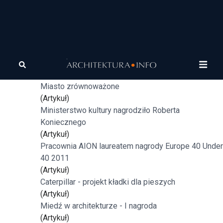
Tagi
architektura
Architektura recyklingowa – architektura „z odzysku”
(Artykuł)
Miasto zrównoważone
(Artykuł)
Ministerstwo kultury nagrodziło Roberta
Koniecznego
(Artykuł)
Pracownia AION laureatem nagrody Europe 40 Under
40 2011
(Artykuł)
Caterpillar - projekt kładki dla pieszych
(Artykuł)
Miedź w architekturze - I nagroda
(Artykuł)