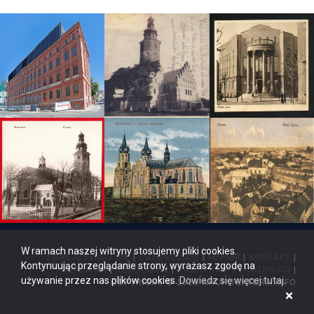
W ramach naszej witryny stosujemy pliki cookies.
ZAREJESTRUJ SIĘ
|
ZALOGUJ SIĘ
|
FORUM
|
KONTAKT
|
Kontynuując przeglądanie strony, wyrażasz zgodę na
REKLAMA
|
REGULAMIN
|
POLITYKA PRYWATNOŚCI
|
używanie przez nas plików cookies.
Dowiedz się więcej tutaj
.
COPYRIGHT © 2026 ARCHITEKTURA.INFO
×