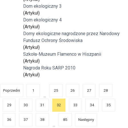
Dom ekologiczny 3
(Artykuł)
Dom ekologiczny 4
(Artykuł)
Domy ekologiczne nagrodzone przez Narodowy
Fundusz Ochrony Środowiska
(Artykuł)
Szkoła-Muzeum Flamenco w Hiszpanii
(Artykuł)
Nagroda Roku SARP 2010
(Artykuł)
Poprzedni
1
25
26
27
28
...
29
30
31
32
33
34
35
36
37
38
85
Następny
...