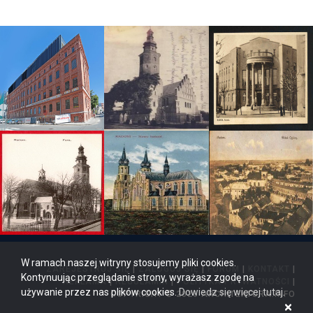
W ramach naszej witryny stosujemy pliki cookies.
ZAREJESTRUJ SIĘ
|
ZALOGUJ SIĘ
|
FORUM
|
KONTAKT
|
Kontynuując przeglądanie strony, wyrażasz zgodę na
REKLAMA
|
REGULAMIN
|
POLITYKA PRYWATNOŚCI
|
używanie przez nas plików cookies.
Dowiedz się więcej tutaj
.
COPYRIGHT © 2026 ARCHITEKTURA.INFO
×