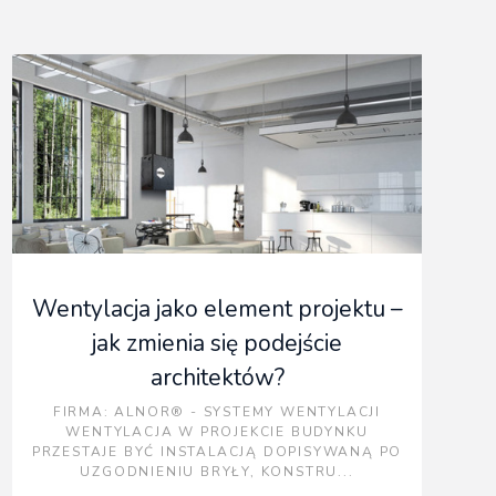
5
Wiele sporów między
projektantami a
generalnymi wyko...
6
Wentylacja jako element projektu –
Poziom dojrzałości
cyfrowej w polskiej
jak zmienia się podejście
branży archit...
architektów?
FIRMA
: ALNOR® - SYSTEMY WENTYLACJI
WENTYLACJA W PROJEKCIE BUDYNKU
PRZESTAJE BYĆ INSTALACJĄ DOPISYWANĄ PO
UZGODNIENIU BRYŁY, KONSTRU...