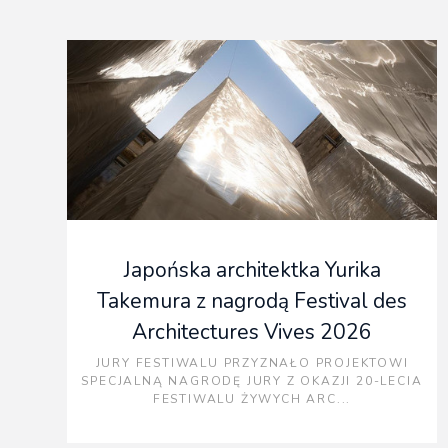
Japońska architektka Yurika
Takemura z nagrodą Festival des
Architectures Vives 2026
JURY FESTIWALU PRZYZNAŁO PROJEKTOWI
SPECJALNĄ NAGRODĘ JURY Z OKAZJI 20-LECIA
FESTIWALU ŻYWYCH ARC...