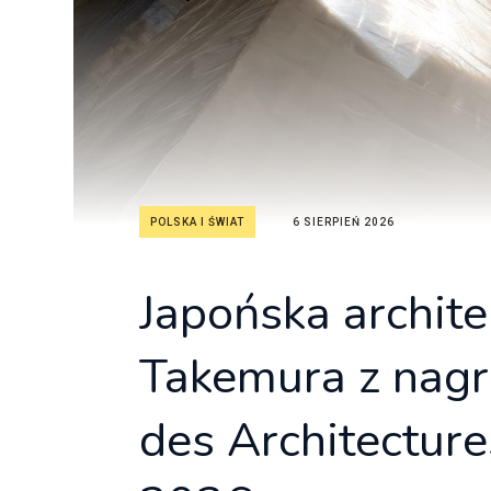
Freelance - arch
K
Galeria Miast 
F
Filmy
POLSKA I ŚWIAT
6 SIERPIEŃ 2026
Japońska archite
Takemura z nagr
des Architecture