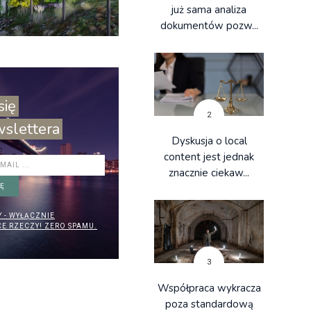
już sama analiza
dokumentów pozw...
utorskie
AT
29 LIPIEC 2026
się
um Historii Naturalne
2
slettera
Dyskusja o local
henzhen w Chinach
content jest jednak
znacznie ciekaw...
IĘ
→
 - WYŁĄCZNIE
ej
E RZECZY! ZERO SPAMU.
3
Współpraca wykracza
poza standardową