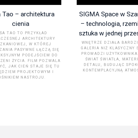
 Tao – architektura
SIGMA Space w Sza
cienia
– technologia, rzemi
sztuka w jednej prze
SA TAO TO PRZYKŁAD
CZESNEJ ARCHITEKTURY
WNĘTRZE DZIAŁA BARDZI
SZKANIOWEJ, W KTÓREJ
GALERIA NIŻ KLASYCZNY 
ZANIA PASYWNE ŁĄCZĄ SIĘ
PROWADZI UŻYTKOWNIKA
EKSYJNYM PODEJŚCIEM DO
ŚWIAT ŚWIATŁA, MATERI
ZENI ŻYCIA. FILM POZWALA
DETALU, BUDUJĄC SPOK
Ć, JAK CIEŃ STAJE SIĘ TU
KONTEMPLACYJNĄ ATMO
ĘDZIEM PROJEKTOWYM I
OŚNIKIEM NASTROJU.