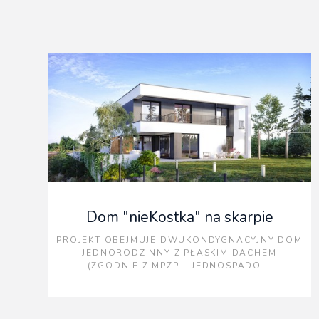
Dom "nieKostka" na skarpie
PROJEKT OBEJMUJE DWUKONDYGNACYJNY DOM
JEDNORODZINNY Z PŁASKIM DACHEM
(ZGODNIE Z MPZP – JEDNOSPADO...