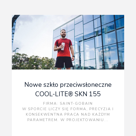
Nowe szkło przeciwsłoneczne
COOL-LITE® SKN 155
FIRMA
: SAINT-GOBAIN
W SPORCIE LICZY SIĘ FORMA, PRECYZJA I
KONSEKWENTNA PRACA NAD KAŻDYM
PARAMETREM. W PROJEKTOWANIU...