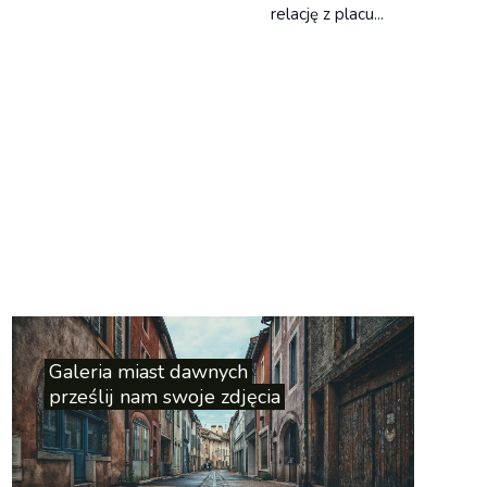
relację z placu...
4
Eksperci podkreślają,
że AI zredukuje wiele
zawodów,...
Galeria miast dawnych
5
prześlij nam swoje zdjęcia
Wiele sporów między
projektantami a
generalnymi wyko...