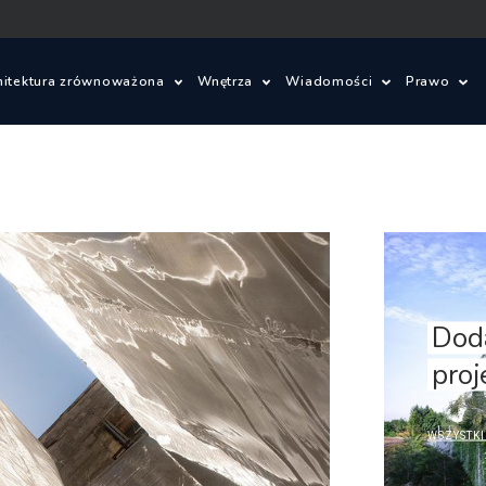
hitektura zrównoważona
Wnętrza
Wiadomości
Prawo
ielone innowacje
Wnętrza
Konkursy architektonic
Prawo 
om ze słomy
Wzornictwo
Wydarzenia
Warunki
je
lad węglowy i budynki bezemisyjne
Aktualności
Ustawa 
energet
ajobrazu
Budynki zrównoważone
Zagadnienia prawne
Dodaj
Dod
Szczegó
freelance
proj
budowl
owe
Miasta zrównoważone
Oprogramowanie
WSZYSTKIE FREELANCE
WSZYSTKI
Ustawa 
tektoniczne
OZE
zagospo