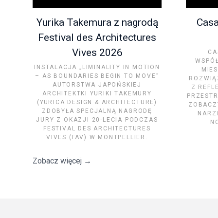
Yurika Takemura z nagrodą
Casa
Festival des Architectures
Vives 2026
CA
WSPÓŁ
INSTALACJA „LIMINALITY IN MOTION
MIE
– AS BOUNDARIES BEGIN TO MOVE”
ROZWIĄ
AUTORSTWA JAPOŃSKIEJ
Z REFL
ARCHITEKTKI YURIKI TAKEMURY
PRZESTR
(YURICA DESIGN & ARCHITECTURE)
ZOBACZY
ZDOBYŁA SPECJALNĄ NAGRODĘ
NARZ
JURY Z OKAZJI 20-LECIA PODCZAS
N
FESTIVAL DES ARCHITECTURES
VIVES (FAV) W MONTPELLIER.
Zobacz więcej
→