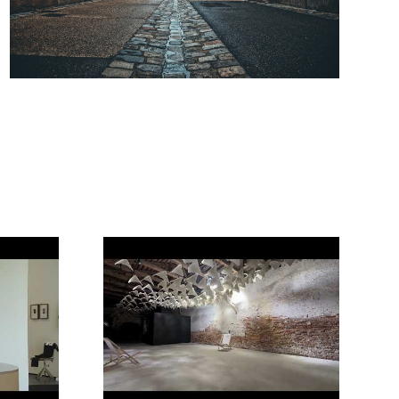
6
Poziom dojrzałości
cyfrowej w polskiej
branży archit...
7
Kandydując na
stanowisko prezesa
samorządu
zawodoweg...