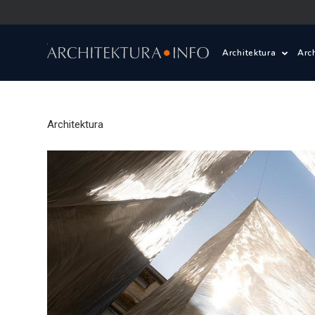
Architektura
Arc
Polska i Świat
Z
Architektura
Wasze projekty
D
Wasze realizac
Ś
Architektura kr
Prace konkurs
Pracownie archi