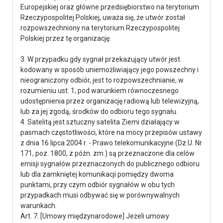
Europejskiej oraz główne przedsiębiorstwo na terytorium
Rzeczypospolitej Polskiej, uważa się, że utwór został
rozpowszechniony na terytorium Rzeczypospolitej
Polskiej przez tę organizację.
3. W przypadku gdy sygnał przekazujący utwór jest
kodowany w sposób uniemożliwiający jego powszechny i
nieograniczony odbiór, jest to rozpowszechnianie, w
rozumieniu ust. 1, pod warunkiem równoczesnego
udostępnienia przez organizację radiową lub telewizyjną,
lub za jej zgodą, środków do odbioru tego sygnału.
4. Satelitą jest sztuczny satelita Ziemi działający w
pasmach częstotliwości, które na mocy przepisów ustawy
z dnia 16 lipca 2004 r. - Prawo telekomunikacyjne (Dz.U. Nr
171, poz. 1800, z późn. zm.) są przeznaczone dla celów
emisji sygnałów przeznaczonych do publicznego odbioru
lub dla zamkniętej komunikacji pomiędzy dwoma
punktami, przy czym odbiór sygnałów w obu tych
przypadkach musi odbywać się w porównywalnych
warunkach.
Art. 7. [Umowy międzynarodowe] Jeżeli umowy