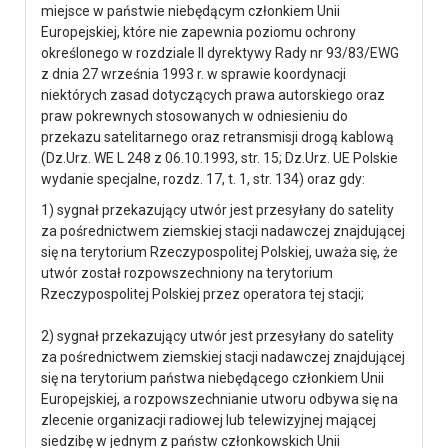
miejsce w państwie niebędącym członkiem Unii
Europejskiej, które nie zapewnia poziomu ochrony
określonego w rozdziale II dyrektywy Rady nr 93/83/EWG
z dnia 27 września 1993 r. w sprawie koordynacji
niektórych zasad dotyczących prawa autorskiego oraz
praw pokrewnych stosowanych w odniesieniu do
przekazu satelitarnego oraz retransmisji drogą kablową
(Dz.Urz. WE L 248 z 06.10.1993, str. 15; Dz.Urz. UE Polskie
wydanie specjalne, rozdz. 17, t. 1, str. 134) oraz gdy:
1) sygnał przekazujący utwór jest przesyłany do satelity
za pośrednictwem ziemskiej stacji nadawczej znajdującej
się na terytorium Rzeczypospolitej Polskiej, uważa się, że
utwór został rozpowszechniony na terytorium
Rzeczypospolitej Polskiej przez operatora tej stacji;
2) sygnał przekazujący utwór jest przesyłany do satelity
za pośrednictwem ziemskiej stacji nadawczej znajdującej
się na terytorium państwa niebędącego członkiem Unii
Europejskiej, a rozpowszechnianie utworu odbywa się na
zlecenie organizacji radiowej lub telewizyjnej mającej
siedzibę w jednym z państw członkowskich Unii