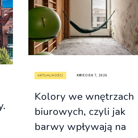
itekt
atalog produktów dla architekta
Prawo a
Dawnych
irmy
AKTUALNOŚCI
KWIECIEŃ 7, 2026
Kolory we wnętrzach
y.
biurowych, czyli jak
barwy wpływają na