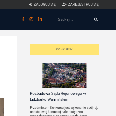
ZALOGUJ SIĘ
ZAREJESTRUJ SIĘ
zne
budowlane
 techniczne (budynki)
KONKURSY
o charakterystyce
ycznej budynków
łowy zakres i forma projektu
anego
Rozbudowa Sądu Rejonowego w
Lidzbarku Warmińskim
o planowaniu i
Przedmiotem Konkursu jest wykonanie spójnej,
całościowej koncepcji urbanistyczno-
darowaniu przestrzennym