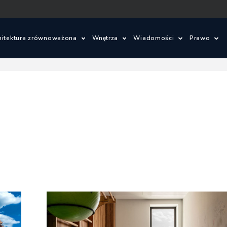
hitektura zrównoważona
Wnętrza
Wiadomości
Prawo
ielone innowacje
Wnętrza
Konkursy architektonic
Prawo 
om ze słomy
Wzornictwo
Wydarzenia
Warunki
je
lad węglowy i budynki bezemisyjne
Aktualności
Ustawa 
energet
ajobrazu
Budynki zrównoważone
Zagadnienia prawne
Szczegó
budowl
owe
Miasta zrównoważone
Oprogramowanie
Ustawa 
tektoniczne
OZE
zagospo