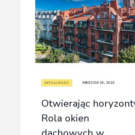
Freelance - arch
K
Galeria Miast 
F
Filmy
AKTUALNOŚCI
KWIECIEŃ 20, 2026
Otwierając horyzont
Rola okien
dachowych w