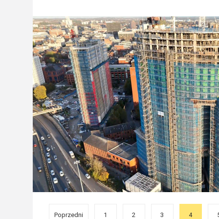
Poprzedni
1
2
3
4