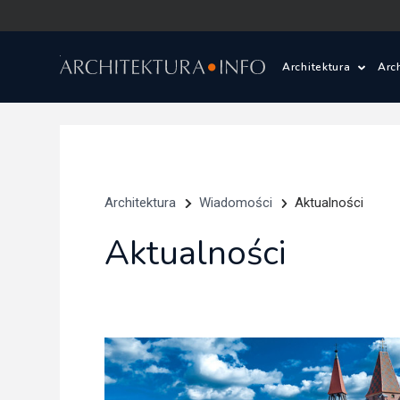
Architektura
Arc
Polska i Świat
Z
Wasze projekty
D
Architektura
Wiadomości
Aktualności
Wasze realizac
Ś
Aktualności
Architektura kr
Prace konkurs
Pracownie archi