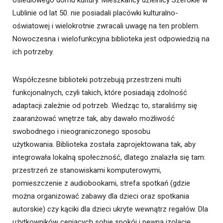
osiedlowego domu kultury. Mieszkańcy dzielnicy Szerokie w
Lublinie od lat 50. nie posiadali placówki kulturalno-
oświatowej i wielokrotnie zwracali uwagę na ten problem.
Nowoczesna i wielofunkcyjna biblioteka jest odpowiedzią na
ich potrzeby.
Współczesne biblioteki potrzebują przestrzeni multi
funkcjonalnych, czyli takich, które posiadają zdolność
adaptacji zależnie od potrzeb. Wiedząc to, staraliśmy się
zaaranżować wnętrze tak, aby dawało możliwość
swobodnego i nieograniczonego sposobu
użytkowania. Biblioteka została zaprojektowana tak, aby
integrowała lokalną społeczność, dlatego znalazła się tam:
przestrzeń ze stanowiskami komputerowymi,
pomieszczenie z audiobookami, strefa spotkań (gdzie
można organizować zabawy dla dzieci oraz spotkania
autorskie) czy kąciki dla dzieci ukryte wewnątrz regałów. Dla
użytkowników ceniących sobie spokój i pewną izolację,