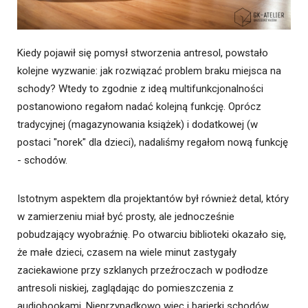
Kiedy pojawił się pomysł stworzenia antresol, powstało
kolejne wyzwanie: jak rozwiązać problem braku miejsca na
schody? Wtedy to zgodnie z ideą multifunkcjonalności
postanowiono regałom nadać kolejną funkcję. Oprócz
tradycyjnej (magazynowania książek) i dodatkowej (w
postaci "norek" dla dzieci), nadaliśmy regałom nową funkcję
- schodów.
Istotnym aspektem dla projektantów był również detal, który
w zamierzeniu miał być prosty, ale jednocześnie
pobudzający wyobraźnię. Po otwarciu biblioteki okazało się,
że małe dzieci, czasem na wiele minut zastygały
zaciekawione przy szklanych przeźroczach w podłodze
antresoli niskiej, zaglądając do pomieszczenia z
audiobookami. Nieprzypadkowo więc i barierki schodów