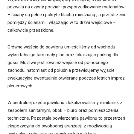
pozwala na czysty podział i przyporządkowanie materiałów
– ściany są pełne i pokryte blachą miedzianą , a przestrzenie
pomiędzy ścianami , włączając w to drzwi wejściowe –
całkowicie przeszklone.
Główne wejście do pawilonu umieściliśmy od wschodu –
wykształcając tam mały plac oraz lokalizując parking dla
gości. Możliwe jest również wejście od północnego
zachodu, natomiast od południa przewidujemy wyjście
ewakuacyjne ewentualnie otwierane podczas letnich imprez
plenerowych.
W centralnej części pawilonu zlokalizowaliśmy minibarek z
zespołem sanitarnym, obok – biuro oraz pomieszczenia
techniczne. Pozostała powierzchnia pawilonu to przestrzeń
ekspozycyjna do swobodnej aranżacji, z możliwością
wydzielenia obszaru na projekcje lub wykłady.