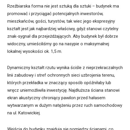
Rzeźbiarska forma nie jest sztuką dla sztuki – budynek ma
promować i przyciągać potencjalnych inwestorów,
mieszkańców, gości, turystów, tak wiec jego ekspresyjny
kształt jest jak najbardziej właściwy, gdyż stanowi czytelny
znak-sygnał dla przejeżdżających. Aby budynek był dobrze
widoczny, umieściliśmy go na nasypie o maksymalnej
lokalnej wysokości ok. 1,5 m.
Dynamiczny kształt rzutu wynika ściśle z nieprzekraczalnych
linii zabudowy i stref ochronnych sieci uzbrojenia terenu,
których przekładka w znaczący sposób opóźniłaby lub
wręcz uniemożliwiła inwestycję. Najdłuższa ściana stanowi
ekran akustyczny chroniący pawilon przed hałasem
wytwarzanym w dużym natężeniu przez ruch samochodowy
na ul. Katowickiej.
Wejścia do budynku znajdują się pomiędzy ścianami, co