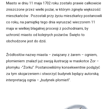
Miasto w dniu 11 maja 1702 roku zostało prawie całkowicie
zniszczone przez wielki pożar, w którym zginęła większość
mieszkańców . Pozostali przy życiu mieszkańcy postanowili
co roku, na pamiątkę tego dnia wyruszać wieczorem 11
maja w wielkiej błagalnej procesji z pochodniami, by
uchronić miasto od kolejnych pożarów. Święto to
obchodzone jest do dziś.
Źródłosłów nazwy miasta – związany z żarem – ogniem,
płomieniem znalazł już swoją ilustrację w maskotce Żor –
płomyku -”Żorku”. Postanowiliśmy konsekwentnie podążyć
za tym skojarzeniem i stworzyć budynek będący autorską
interpretacją ognia – „budynek-płomień”.