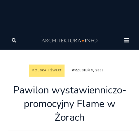
Architektura
Architektura
Polska i Świat
Pawilon
wystawienniczo-promocyjny Flame w Żorach
POLSKA I ŚWIAT
WRZESIEŃ 9, 2009
Pawilon wystawienniczo-
promocyjny Flame w
Żorach