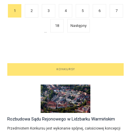
1
2
3
4
5
6
7
18
Następny
...
KONKURSY
Rozbudowa Sądu Rejonowego w Lidzbarku Warmińskim
Przedmiotem Konkursu jest wykonanie spójnej, całościowej koncepcji