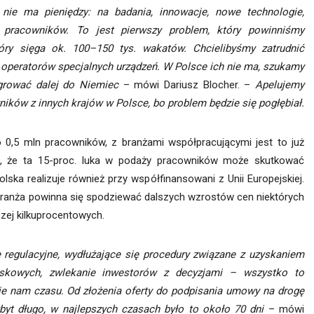
ie ma pieniędzy: na badania, innowacje, nowe technologie,
ń pracowników. To jest pierwszy problem, który powinniśmy
óry sięga ok. 100–150 tys. wakatów. Chcielibyśmy zatrudnić
 operatorów specjalnych urządzeń. W Polsce ich nie ma, szukamy
igrować dalej do Niemiec
– mówi Dariusz Blocher. –
Apelujemy
ków z innych krajów w Polsce, bo problem będzie się pogłębiał.
 0,5 mln pracowników, z branżami współpracującymi jest to już
a, że ta 15-proc. luka w podaży pracowników może skutkować
olska realizuje również przy współfinansowani z Unii Europejskiej.
ranża powinna się spodziewać dalszych wzrostów cen niektórych
aczej kilkuprocentowych.
 regulacyjne, wydłużające się procedury związane z uzyskaniem
skowych, zwlekanie inwestorów z decyzjami – wszystko to
e nam czasu. Od złożenia oferty do podpisania umowy na drogę
byt długo, w najlepszych czasach było to około 70 dni
– mówi