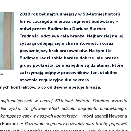
itekt
atalog produktów dla architekta
2018 rok był najtrudniejszy w 50-letniej historii
Prawo a
firmy, szczególnie przez segment budowlany –
Dawnych
irmy
mówi prezes Budimeksu Dariusz Blocher.
Trudności odczuwa cała branża. Najbardziej na jej
sytuacji odbijają się niska rentowność i coraz
poważniejszy brak pracowników. Na tym tle
Budimex radzi sobie bardzo dobrze, ale prezes
grupy podkreśla, że niezbędne są działania, które
zatrzymają odpływ pracowników, tzn. stabilne
ex
otocznie regulacyjne dla sektora
nych kontraktów, o co od dawna apeluje branża.
jtrudniejszych w naszej 50-letniej historii. Pomimo wzrostu
dek zysku. To głównie efekt udziału segmentu budowlanego.
rekompensowany w naszych kontraktach
– mówi agencji Newseria
ki Budimex. –
Pozostałe segmenty pozwoliły nam trochę poprawić