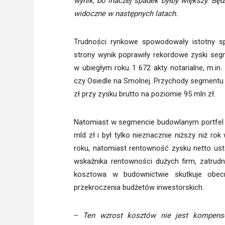
wynik, bo inaczej spadek byłby większy. Będ
widoczne w następnych latach.
Trudności rynkowe spowodowały istotny sp
strony wynik poprawiły rekordowe zyski seg
w ubiegłym roku 1 672 akty notarialne, m.in
czy Osiedle na Smolnej. Przychody segmentu 
zł przy zysku brutto na poziomie 95 mln zł.
Natomiast w segmencie budowlanym portfel 
mld zł i był tylko nieznacznie niższy niż r
roku, natomiast rentowność zysku netto ustab
wskaźnika rentowności dużych firm, zatrudn
kosztowa w budownictwie skutkuje obe
przekroczenia budżetów inwestorskich.
–
Ten wzrost kosztów nie jest kompensow