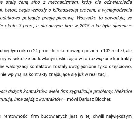
e stałą ceną albo z mechanizmem, który nie odzwierciedla
l, beton, cegła wzrosły o kilkadziesiąt procent, a wynagrodzenia
dodatkowo potęguje presję płacową. Wszystko to powoduje, że
e około 3 proc., a dla dużych firm w 2018 roku była ujemna
–
iegłym roku o 21 proc. do rekordowego poziomu 102 mld zł, ale
emy w sektorze budowlanym, wliczając w to rozwiązane kontrakty
ie waloryzacji kontaktów zostały uwzględnione tylko częściowo,
e wpłyną na kontrakty znajdujące się już w realizacji.
i dużych kontraktów, wiele firm sygnalizuje problemy. Niektóre
rutują, inne zejdą z kontraktów
– mówi Dariusz Blocher.
k rentowności firm budowlanych jest w tej chwili największym