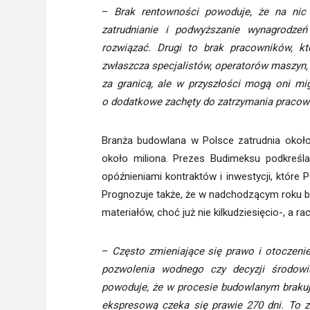
–
Brak rentowności powoduje, że na nic n
zatrudnianie i podwyższanie wynagrodze
rozwiązać. Drugi to brak pracowników, kt
zwłaszcza specjalistów, operatorów maszyn,
za granicą, ale w przyszłości mogą oni m
o dodatkowe zachęty do zatrzymania pracowni
Branża budowlana w Polsce zatrudnia około
około miliona. Prezes Budimeksu podkreśl
opóźnieniami kontraktów i inwestycji, które P
Prognozuje także, że w nadchodzącym roku b
materiałów, choć już nie kilkudziesięcio-, a r
–
Często zmieniające się prawo i otoczenie
pozwolenia wodnego czy decyzji środowi
powoduje, że w procesie budowlanym brakuj
ekspresową czeka się prawie 270 dni. To z