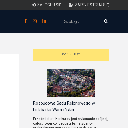
ZALOGUJ SIĘ
ZAREJESTRUJ SIĘ
zne
budowlane
 techniczne (budynki)
KONKURSY
o charakterystyce
ycznej budynków
łowy zakres i forma projektu
anego
Rozbudowa Sądu Rejonowego w
Lidzbarku Warmińskim
o planowaniu i
Przedmiotem Konkursu jest wykonanie spójnej,
całościowej koncepcji urbanistyczno-
darowaniu przestrzennym