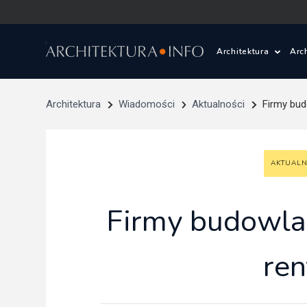
Architektura
Arc
Polska i Świat
Z
Architektura
Wiadomości
Aktualności
Firmy bud
Wasze projekty
D
AKTUALN
Wasze realizac
Ś
Architektura kr
Firmy budowlan
Prace konkurs
re
Pracownie archi