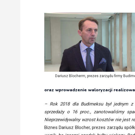
Freelance - arch
K
Galeria Miast 
F
Filmy
Dariusz Blocherm, prezes zarządu firmy Budim
oraz wprowadzenie waloryzacji realizowa
– Rok 2018 dla Budimeksu był jednym z na
sprzedaży o 16 proc., zanotowaliśmy spa
Nieprzewidywalny wzrost kosztów nie jest 
Biznes Dariusz Blocher, prezes zarządu spół