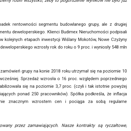
ziemy robili wszystko, żeby to pogorszenie wyników nie było już
adek rentowności segmentu budowlanego grupy, ale z drugiej
mentu deweloperskiego. Klienci Budimex Nieruchomości podpisali
. w kolejnych etapach inwestycji Wiślany Mokotów, Nowe Czyżyny
deweloperskiego wzrosły rok do roku o 9 proc. i wyniosły 548 mln
zamówień grupy na konie 2018 roku utrzymał się na poziomie 10
ok wcześniej. Sprzedaż wzrosła o 16 proc. względem poprzedniego
ilizowała się na poziomie 3,7 proc. (czyli i tak istotnie powyżej
iających ponad 250 pracowników). Spółka podkreśla, że inflacja
cnie znacznym wzrostem cen i pociąga za sobą regularne
any przez zamawiających. Nasze kontrakty są ryczałtowe,