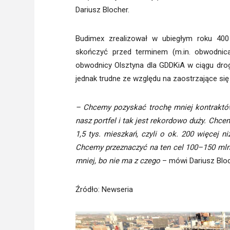
Dariusz Blocher.
Budimex zrealizował w ubiegłym roku 400 
skończyć przed terminem (m.in. obwodnic
obwodnicy Olsztyna dla GDDKiA w ciągu drog
jednak trudne ze względu na zaostrzające się
– Chcemy pozyskać trochę mniej kontraktów n
nasz portfel i tak jest rekordowo duży. Chc
1,5 tys. mieszkań, czyli o ok. 200 więcej 
Chcemy przeznaczyć na ten cel 100–150 mln
mniej, bo nie ma z czego
– mówi Dariusz Bloc
Źródło
: Newseria