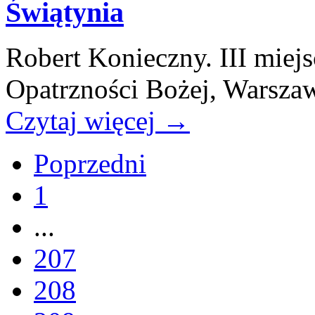
Świątynia
Robert Konieczny. III miej
Opatrzności Bożej, Warsza
Czytaj więcej
→
Poprzedni
1
...
207
208