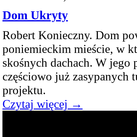
Dom Ukryty
Robert Konieczny. Dom pow
poniemieckim mieście, w k
skośnych dachach. W jego p
częściowo już zasypanych t
projektu.
Czytaj więcej
→